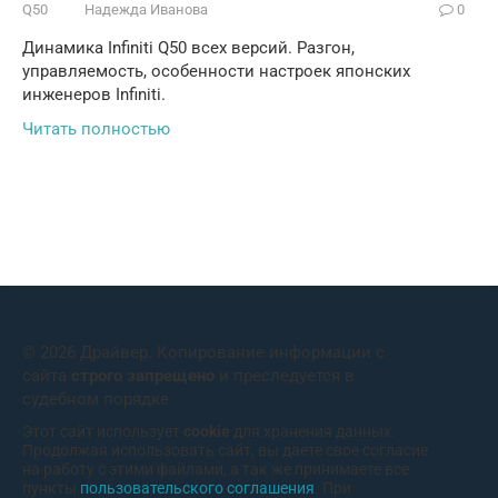
Q50
Надежда Иванова
0
Динамика Infiniti Q50 всех версий. Разгон,
управляемость, особенности настроек японских
инженеров Infiniti.
Читать полностью
© 2026 Драйвер. Копирование информации с
сайта
строго запрещено
и преследуется в
судебном порядке
Этот сайт использует
cookie
для хранения данных.
Продолжая использовать сайт, вы даете свое согласие
на работу с этими файлами, а так же принимаете все
пункты
пользовательского соглашения
. При