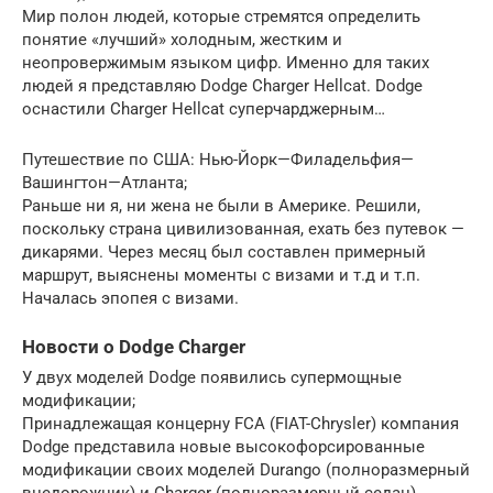
Мир полон людей, которые стремятся определить
понятие «лучший» холодным, жестким и
неопровержимым языком цифр. Именно для таких
людей я представляю Dodge Charger Hellcat. Dodge
оснастили Charger Hellcat суперчарджерным…
Путешествие по США: Нью-Йорк—Филадельфия—
Вашингтон—Атланта;
Раньше ни я, ни жена не были в Америке. Решили,
поскольку страна цивилизованная, ехать без путевок —
дикарями. Через месяц был составлен примерный
маршрут, выяснены моменты с визами и т.д и т.п.
Началась эпопея с визами.
Новости о Dodge Charger
У двух моделей Dodge появились супермощные
модификации;
Принадлежащая концерну FCA (FIAT-Chrysler) компания
Dodge представила новые высокофорсированные
модификации своих моделей Durango (полноразмерный