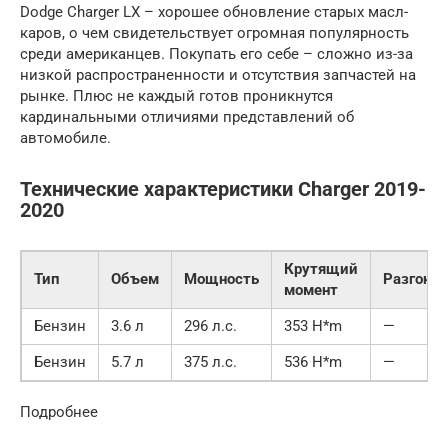
Dodge Charger LX – хорошее обновление старых масл-
каров, о чем свидетельствует огромная популярность
среди американцев. Покупать его себе – сложно из-за
низкой распространенности и отсутствия запчастей на
рынке. Плюс не каждый готов проникнутся
кардинальными отличиями представлений об
автомобиле.
Технические характеристики Charger 2019-
2020
Крутящий
Тип
Объем
Мощность
Разгон
момент
Бензин
3.6 л
296 л.с.
353 H*m
—
Бензин
5.7 л
375 л.с.
536 H*m
—
Подробнее