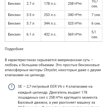
10,7
Бензин
2.7 л
178 л.с.
258 H*m
сек.
Бензин
3.5 л
253 л.с.
340 H*m
7 сек.
Бензин
5.7 л
344 л.с.
525 H*m
6 сек.
5,1
Бензин
6.1 л
432 л.с.
569 H*m
сек.
Подробнее
В характеристиках скрывается американская суть –
любовь к большим объемам. Это простые бензиновые
атмосферные моторы Chrysler, некоторые даже с двумя
клапанами на цилиндр.
SE – 2,7-литровый EER V6 с 4 клапанами на
каждый цилиндр. Двигатель выдает 178
лошадиных сил с 258 H*m крутящего момента.
Базовый движок, а уже разгоняет машину за