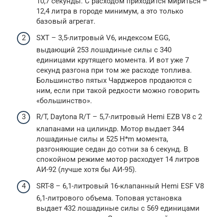
10,7 секунды. С расходом приходится мириться –
12,4 литра в городе минимум, а это только
базовый агрегат.
SXT – 3,5-литровый V6, индексом EGG,
выдающий 253 лошадиные силы с 340
единицами крутящего момента. И вот уже 7
секунд разгона при том же расходе топлива.
Большинство пятых Чарджеров продаются с
ним, если при такой редкости можно говорить
«большинство».
R/T, Daytona R/T – 5,7-литровый Hemi EZB V8 с 2
клапанами на цилиндр. Мотор выдает 344
лошадиные силы и 525 H*m момента,
разгоняющие седан до сотни за 6 секунд. В
спокойном режиме мотор расходует 14 литров
АИ-92 (лучше хотя бы АИ-95).
SRT-8 – 6,1-литровый 16-клапанный Hemi ESF V8
6,1-литрового объема. Топовая установка
выдает 432 лошадиные силы с 569 единицами