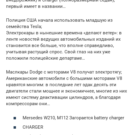
внедорожник) и Charger (полноразмерный седан),
первый имеет в названии…
Полиция США начала использовать младшую из
семейства Tesla;
Электрокары в нынешние времена «делают ветер»: в
ленте новостей ведущих автомобильных изданий их
становится все больше, что вполне справедливо,
учитывая растущий спрос. Свой глаз на них уже
положили полицейские департаме…
Маслкары Dodge с моторами V8 получат электротягу;
Американские автомобили с большими моторами V8
нравятся многим: в последние лет эдак десять эти
двигатели стали мощнее и экономичнее, многие из них
имеют систему деактивации цилиндров, а благодаря
компрессорам они…
Mersedes W210, M112 Загорается battery charger
CHARGER