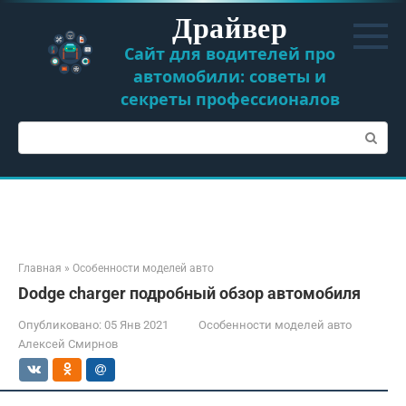
Перейти
Драйвер
к
контенту
Сайт для водителей про
автомобили: советы и
секреты профессионалов
Поиск:
Главная
»
Особенности моделей авто
Dodge charger подробный обзор автомобиля
Опубликовано:
05 Янв 2021
Особенности моделей авто
Алексей Смирнов