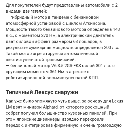
Для покупателей будут представлены автомобили с 2
видами двигателей:
— гибридный мотор в тандеме с бензиновой
атомосферной установкой с циклом Аткинсона.
Мощность такого бензинового мотора определена 143
л.с., с моментом 270 Нм, а электрический двигатель
дает силовой эффект размером 68 лошадок, в
результате суммарная мощность определяется 200 л.с.
Такой мотор агрегатируется автоматической
шестиступенчатой трансмиссией.
— бензиновый мотор V6 3.5 2GR-FKS силой 301 л.с. с
крутящим моментом 361 Нм в агрегате с
роботизированной восьмиступенчатой КПП.
Типичный Лексус снаружи
Как уже было упомянуто чуть выше, за основу для Lexus
LM взят минивэн Alphard, от которого роскошный
собрат получил большинство кузовных панелей. При
этом японские дизайнеры изрядно перекроили
передок, интегрировав фирменную и очень громоздкую