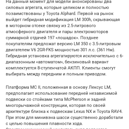
На данный момент для модели анонсированы два
силовых агрегата, которые целиком и полностью
позаимствованы у Toyota Alphard. Первой на рынок
выйдет гибридная модификация LM 300h, скрывающая
в моторном отсеке связку из 2.5-литрового
атмосферного двигателя и пары электромоторов
суммарной отдачей 197 «лошадок». Позднее
покупателям предложат версию LM 350 с 3.5-литровым
двигателем V6 2GR-FKS мощностью 301 л.с. (361 Нм).
Гибридная установка агрегатируются исключительно с 6-
диапазонным «автоматом», бензиновый вариант
комплектуется 8-ступенчатой АКПП. Клиенты смогут
выбирать между передним и полным приводом.
Платформа MC II, положенная в основу Лексус LM,
предполагает использование передней независимой
подвески со стойками типа McPherson и задней
многорычажной конструкции, которая по своей
архитектуре близка к подвескам Lexus NX и Toyota RAV4.
При этом для минивэна шасси существенно доработали
с целью повышения плавности хода.