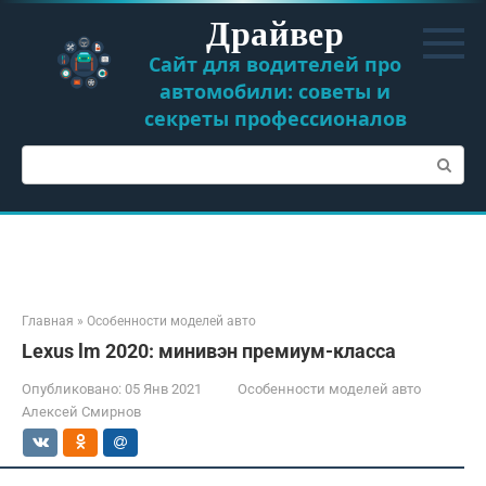
Перейти
Драйвер
к
контенту
Сайт для водителей про
автомобили: советы и
секреты профессионалов
Поиск:
Главная
»
Особенности моделей авто
Lexus lm 2020: минивэн премиум-класса
Опубликовано:
05 Янв 2021
Особенности моделей авто
Алексей Смирнов