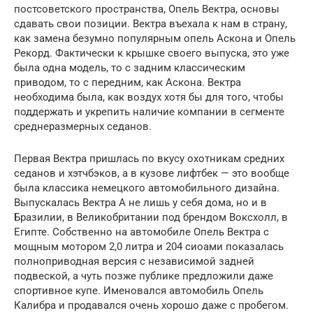
постсоветского пространства, Опель Вектра, основы
сдавать свои позиции. Вектра въехала к нам в страну,
как замена безумно популярным опель Аскона и Опель
Рекорд. Фактически к крышке своего выпуска, это уже
была одна модель, то с задним классическим
приводом, то с передним, как Аскона. Вектра
необходима была, как воздух хотя бы для того, чтобы
поддержать и укрепить наличие компании в сегменте
среднеразмерных седанов.
Первая Вектра пришлась по вкусу охотникам средних
седанов и хэтчбэков, а в кузове лифтбек — это вообще
была классика немецкого автомобильного дизайна.
Выпускалась Вектра А не лишь у себя дома, но и в
Бразилии, в Великобритании под брендом Воксхолл, в
Египте. Собственно на автомобиле Опель Вектра с
мощным мотором 2,0 литра и 204 сиоами показалась
полноприводная версия с независимой задней
подвеской, а чуть позже публике предложили даже
спортивное купе. Именовался автомобиль Опель
Калибра и продавался очень хорошо даже с пробегом.