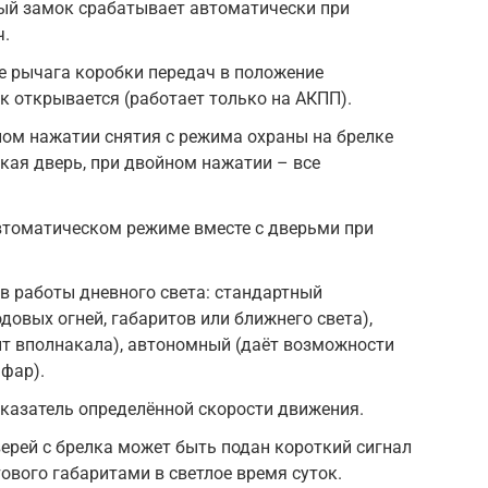
ьный замок срабатывает автоматически при
ч.
оде рычага коробки передач в положение
к открывается (работает только на АКПП).
тном нажатии снятия с режима охраны на брелке
кая дверь, при двойном нажатии – все
автоматическом режиме вместе с дверьми при
в работы дневного света: стандартный
довых огней, габаритов или ближнего света),
ит вполнакала), автономный (даёт возможности
фар).
оказатель определённой скорости движения.
верей с брелка может быть подан короткий сигнал
ового габаритами в светлое время суток.