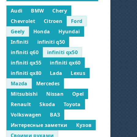
Audi
BMW
Chery
Chevrolet
Citroen
Ford
Geely
Honda
Hyundai
Infiniti
infiniti q50
infiniti q60
infiniti qx50
infiniti qx55
infiniti qx60
infiniti qx80
Lada
Lexus
Mazda
Mercedes
Mitsubishi
Nissan
Opel
Renault
Skoda
Toyota
Volkswagen
ВАЗ
Интересные заметки
Кузов
Своими руками