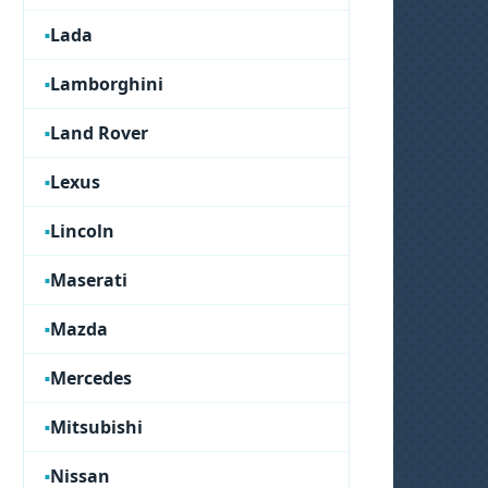
Lada
Lamborghini
Land Rover
Lexus
Lincoln
Maserati
Mazda
Mercedes
Mitsubishi
Nissan