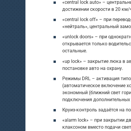
«central lock auto» – централ
достижении скорости в 20 км/
«central lock off» – при перев
«нейтраль», центральный замо
«unlock doors» – при однокра
открывается только водительс
остальные.
«up lock» – закрытие люка в 
постановке авто на охрану.
Режимы DRL – активация типо
(автоматическое включение хо
экономный (ближний свет гор
подключения дополнительных 
Круиз-контроль задаётся на п
«alarm lock» – при закрытии д
клаксоном вместо подачи свет