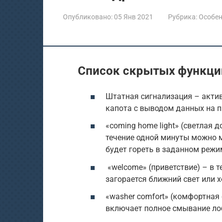
Опубликовано:
05 Янв 2021
Рубрика:
Особен
Список скрытых функций
Штатная сигнализация – актив
капота с выводом данных на п
«coming home light» (светлая 
течение одной минуты можно м
будет гореть в заданном режиме
«welcome» (приветствие) – в т
загорается ближний свет или х
«washer comfort» (комфортная
включает полное смывание лоб