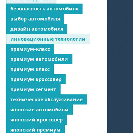
безопасность автомобиля
выбор автомобиля
дизайн автомобиля
инновационные технологии
премиум-класс
премиум автомобили
премиум класс
премиум кроссовер
премиум сегмент
техническое обслуживание
японские автомобили
японский кроссовер
японский премиум