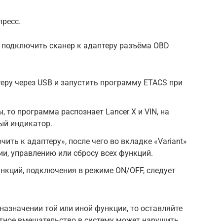
пресс.
 подключить сканер к адаптеру разъёма OBD
еру через USB и запустить программу ETACS при
, то программа распознает Lancer X и VIN, на
ный индикатор.
ть к адаптеру», после чего во вкладке «Variant»
ии, управлению или сбросу всех функций.
нкций, подключения в режиме ON/OFF, следует
назначении той или иной функции, то оставляйте
тное вмешательство в систему может нарушить