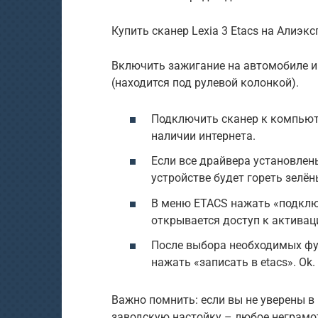
Купить сканер Lexia 3 Etacs на Алиэкс
Включить зажигание на автомобиле и
(находится под рулевой колонкой).
Подключить сканер к компьют
наличии интернета.
Если все драйвера установлены
устройстве будет гореть зелё
В меню ETACS нажать «подключи
открывается доступ к активац
После выбора необходимых фу
нажать «записать в etacs». Ok.
Важно помнить: если вы не уверены в 
заводскую настойку – любое неграмо