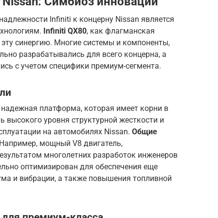
 Nissan
: Симбиоз инноваций
длежности Infiniti к концерну Nissan является
ехнологиям.
Infiniti QX80
, как флагманская
 эту синергию. Многие системы и компоненты,
льно разрабатывались для всего концерна, а
ись с учетом специфики премиум-сегмента.
ли
 надежная платформа, которая имеет корни в
чь высокого уровня структурной жесткости и
сплуатации на автомобилях Nissan.
Общие
 Например, мощный V8 двигатель,
результатом многолетних разработок инженеров
нительно оптимизирован для обеспечения еще
ума и вибрации, а также повышения топливной
 для премиум-класса