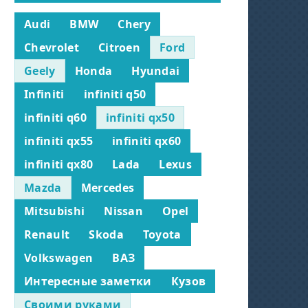
Audi
BMW
Chery
Chevrolet
Citroen
Ford
Geely
Honda
Hyundai
Infiniti
infiniti q50
infiniti q60
infiniti qx50
infiniti qx55
infiniti qx60
infiniti qx80
Lada
Lexus
Mazda
Mercedes
Mitsubishi
Nissan
Opel
Renault
Skoda
Toyota
Volkswagen
ВАЗ
Интересные заметки
Кузов
Своими руками