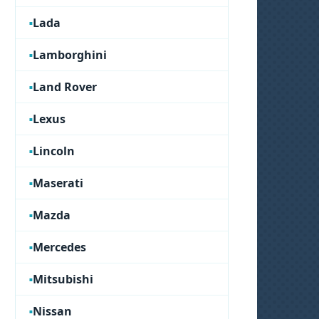
Lada
Lamborghini
Land Rover
Lexus
Lincoln
Maserati
Mazda
Mercedes
Mitsubishi
Nissan