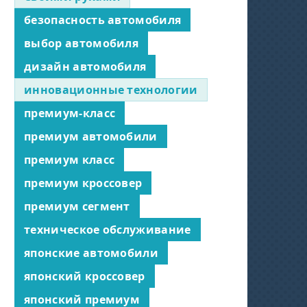
безопасность автомобиля
выбор автомобиля
дизайн автомобиля
инновационные технологии
премиум-класс
премиум автомобили
премиум класс
премиум кроссовер
премиум сегмент
техническое обслуживание
японские автомобили
японский кроссовер
японский премиум