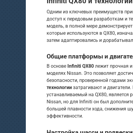
Infiniti QX80
и
технологии
Одним из ключевых преимуществ прина
доступ к передовым разработкам и т
модель, в полной мере демонстрирует
которые используются в QX80, изнача
затем адаптировались и дорабатывал
Общие платформы и двигате
В основе
Infiniti QX80
лежит прочная и
моделях Nissan. Это позволяет дости
безопасности, проверенной годами эк
технологии
затрагивают и двигатели.
устанавливаемый на QX80, является 
Nissan, но для Infiniti он был допол
большей плавности хода, снижения ш
эффективности.
Настройка шасси и подвески