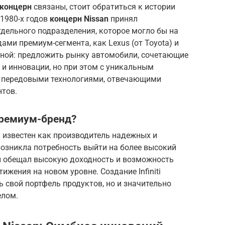
n концерн
связаны, стоит обратиться к истории
 1980-х годов
концерн Nissan
принял
тдельного подразделения, которое могло бы на
ами премиум-сегмента, как Lexus (от Toyota) и
озной: предложить рынку автомобили, сочетающие
 и инновации, но при этом с уникальным
 передовыми технологиями, отвечающими
тов.
премиум-бренд?
л известен как производитель надежных и
возникла потребность выйти на более высокий
й обещал высокую доходность и возможность
жения на новом уровне. Создание Infiniti
ь свой портфель продуктов, но и значительно
елом.