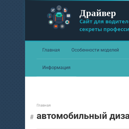
Перейти
Драйвер
к
контенту
Сайт для водител
секреты професс
Главная
Особенности моделей
Информация
Главная
автомобильный диз