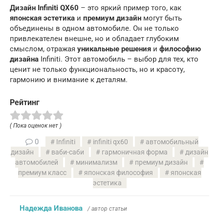
Дизайн Infiniti QX60
– это яркий пример того, как
японская эстетика
и
премиум дизайн
могут быть
объединены в одном автомобиле. Он не только
привлекателен внешне, но и обладает глубоким
смыслом, отражая
уникальные решения
и
философию
дизайна
Infiniti. Этот автомобиль – выбор для тех, кто
ценит не только функциональность, но и красоту,
гармонию и внимание к деталям.
Рейтинг
( Пока оценок нет )
0
Infiniti
infiniti qx60
автомобильный
дизайн
ваби-саби
гармоничная форма
дизайн
автомобилей
минимализм
премиум дизайн
премиум класс
японская философия
японская
эстетика
Надежда Иванова
/ автор статьи