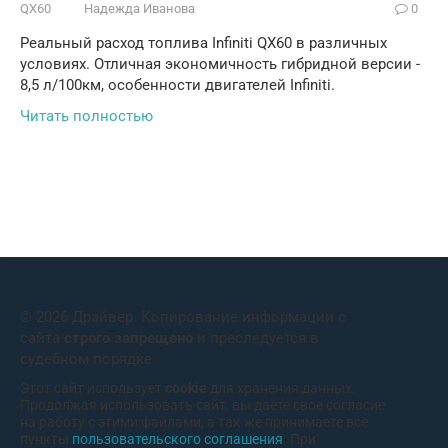
QX60
Надежда Иванова
0
Реальный расход топлива Infiniti QX60 в различных
условиях. Отличная экономичность гибридной версии -
8,5 л/100км, особенности двигателей Infiniti.
Читать полностью
© 2026 Драйвер. Копирование информации с
сайта
строго запрещено
и преследуется в
судебном порядке
Этот сайт использует
cookie
для хранения данных.
Продолжая использовать сайт, вы даете свое согласие
на работу с этими файлами, а так же принимаете все
пункты
пользовательского соглашения
. При