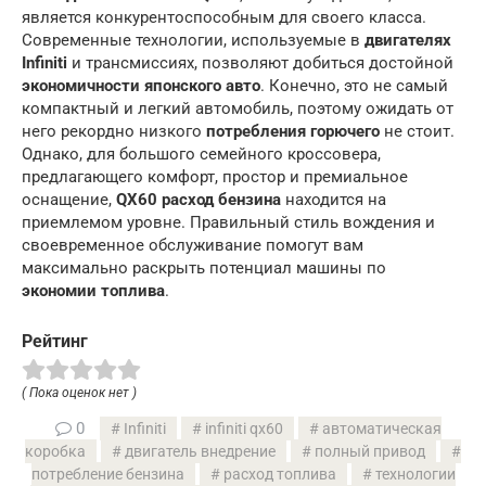
является конкурентоспособным для своего класса.
Современные технологии, используемые в
двигателях
Infiniti
и трансмиссиях, позволяют добиться достойной
экономичности японского авто
. Конечно, это не самый
компактный и легкий автомобиль, поэтому ожидать от
него рекордно низкого
потребления горючего
не стоит.
Однако, для большого семейного кроссовера,
предлагающего комфорт, простор и премиальное
оснащение,
QX60 расход бензина
находится на
приемлемом уровне. Правильный стиль вождения и
своевременное обслуживание помогут вам
максимально раскрыть потенциал машины по
экономии топлива
.
Рейтинг
( Пока оценок нет )
0
Infiniti
infiniti qx60
автоматическая
коробка
двигатель внедрение
полный привод
потребление бензина
расход топлива
технологии