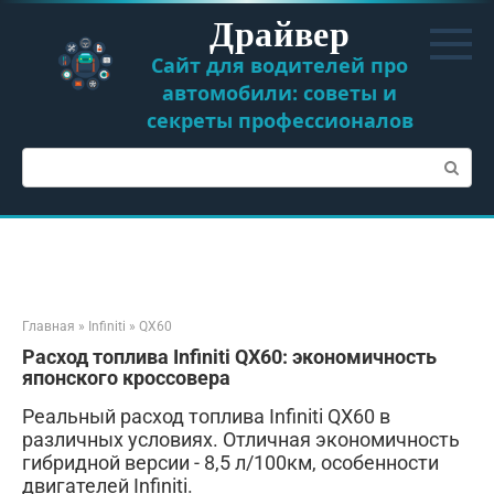
Перейти
Драйвер
к
контенту
Сайт для водителей про
автомобили: советы и
секреты профессионалов
Поиск:
Главная
»
Infiniti
»
QX60
Расход топлива Infiniti QX60: экономичность
японского кроссовера
Реальный расход топлива Infiniti QX60 в
различных условиях. Отличная экономичность
гибридной версии - 8,5 л/100км, особенности
двигателей Infiniti.