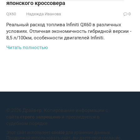
японского кроссовера
QX60
Надежда Иванова
0
Реальный расход топлива Infiniti QX60 в различных
условиях. Отличная экономичность гибридной версии -
8,5 л/100км, особенности двигателей Infiniti.
Читать полностью
© 2026 Драйвер. Копирование информации с
сайта
строго запрещено
и преследуется в
судебном порядке
Этот сайт использует
cookie
для хранения данных.
Продолжая использовать сайт, вы даете свое согласие