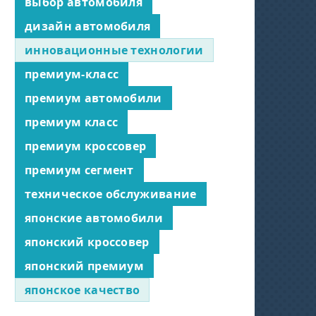
выбор автомобиля
дизайн автомобиля
инновационные технологии
премиум-класс
премиум автомобили
премиум класс
премиум кроссовер
премиум сегмент
техническое обслуживание
японские автомобили
японский кроссовер
японский премиум
японское качество