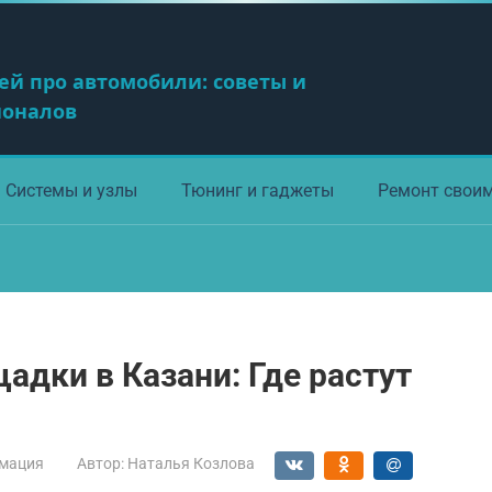
ей про автомобили: советы и
ионалов
Системы и узлы
Тюнинг и гаджеты
Ремонт свои
адки в Казани: Где растут
мация
Автор:
Наталья Козлова