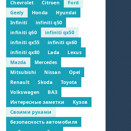
Chevrolet
Citroen
Ford
Geely
Honda
Hyundai
Infiniti
infiniti q50
infiniti q60
infiniti qx50
infiniti qx55
infiniti qx60
infiniti qx80
Lada
Lexus
Mazda
Mercedes
Mitsubishi
Nissan
Opel
Renault
Skoda
Toyota
Volkswagen
ВАЗ
Интересные заметки
Кузов
Своими руками
безопасность автомобиля