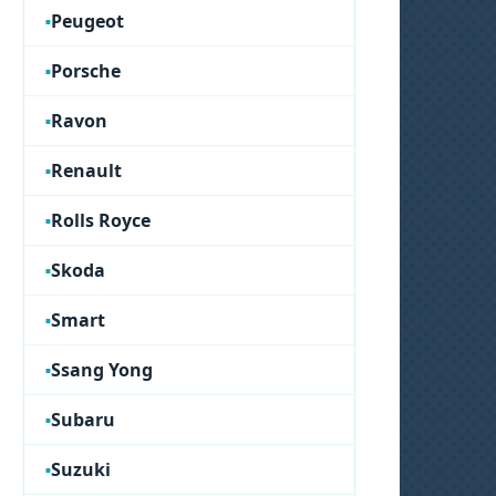
Peugeot
Porsche
Ravon
Renault
Rolls Royce
Skoda
Smart
Ssang Yong
Subaru
Suzuki