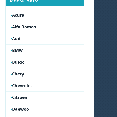
МАРКИ АВТО
Acura
Alfa Romeo
Audi
BMW
Buick
Chery
Chevrolet
Citroen
Daewoo