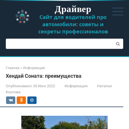
Перейти
Драйвер
к
контенту
Сайт для водителей про
автомобили: советы и
секреты профессионалов
Поиск:
Главная
»
Информация
Хендай Соната: преимущества
Опубликовано:
03 Июн 2022
Информация
Наталья
Козлова