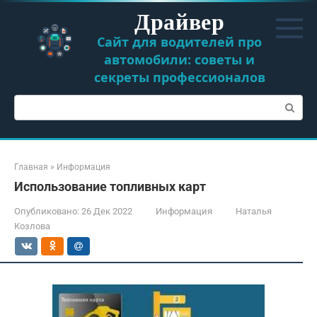
Перейти
Драйвер
к
контенту
Сайт для водителей про
автомобили: советы и
секреты профессионалов
Поиск:
Главная
»
Информация
Использование топливных карт
Опубликовано:
26 Дек 2022
Информация
Наталья
Козлова