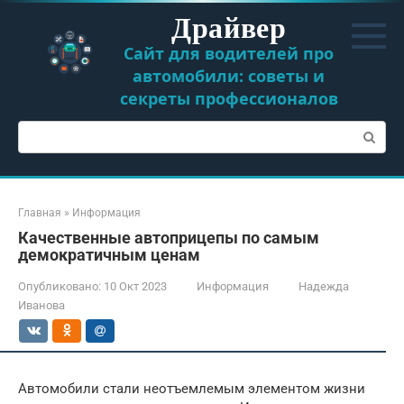
Перейти
Драйвер
к
контенту
Сайт для водителей про
автомобили: советы и
секреты профессионалов
Поиск:
Главная
»
Информация
Качественные автоприцепы по самым
демократичным ценам
Опубликовано:
10 Окт 2023
Информация
Надежда
Иванова
Автомобили стали неотъемлемым элементом жизни