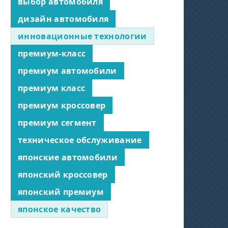
выбор автомобиля
дизайн автомобиля
инновационные технологии
премиум-класс
премиум автомобили
премиум класс
премиум кроссовер
премиум сегмент
техническое обслуживание
японские автомобили
японский кроссовер
японский премиум
японское качество