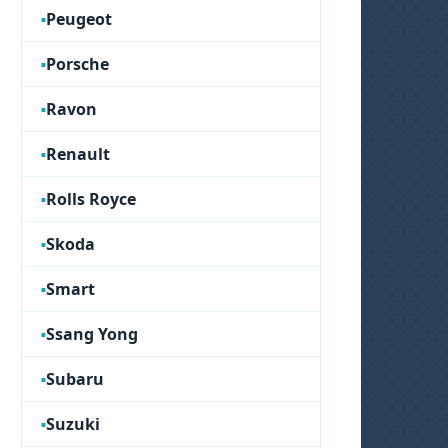
Peugeot
Porsche
Ravon
Renault
Rolls Royce
Skoda
Smart
Ssang Yong
Subaru
Suzuki