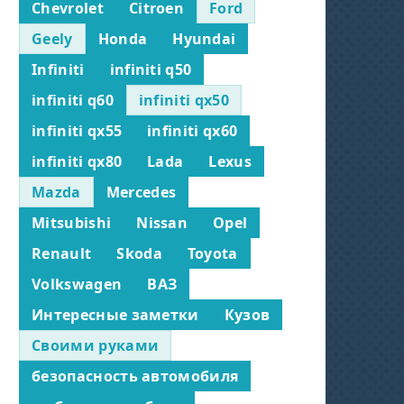
Chevrolet
Citroen
Ford
Geely
Honda
Hyundai
Infiniti
infiniti q50
infiniti q60
infiniti qx50
infiniti qx55
infiniti qx60
infiniti qx80
Lada
Lexus
Mazda
Mercedes
Mitsubishi
Nissan
Opel
Renault
Skoda
Toyota
Volkswagen
ВАЗ
Интересные заметки
Кузов
Своими руками
безопасность автомобиля