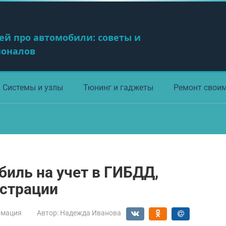
ей про автомобили: советы и
ионалов
Системы и узлы
Тюнинг и гаджеты
Ремонт свои
биль на учет в ГИБДД,
истрации
мация
Автор:
Надежда Иванова