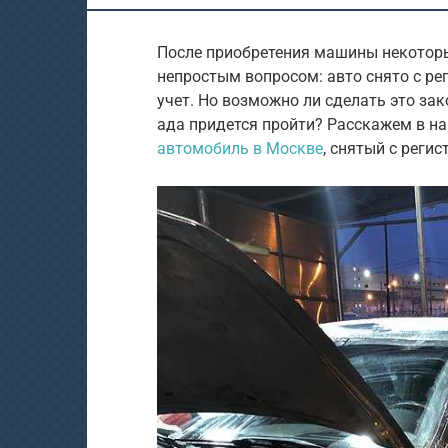
После приобретения машины некоторы
непростым вопросом: авто снято с рег
учет. Но возможно ли сделать это за
ада придется пройти? Расскажем в н
автомобиль в Москве
, снятый с регис