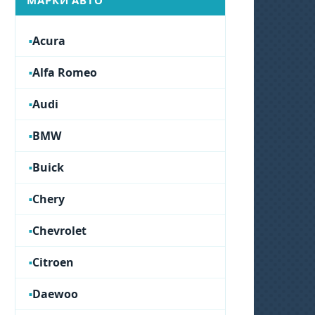
МАРКИ АВТО
Acura
Alfa Romeo
Audi
BMW
Buick
Chery
Chevrolet
Citroen
Daewoo