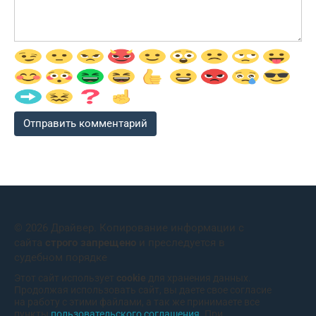
© 2026 Драйвер. Копирование информации с
сайта
строго запрещено
и преследуется в
судебном порядке
Этот сайт использует
cookie
для хранения данных.
Продолжая использовать сайт, вы даете свое согласие
на работу с этими файлами, а так же принимаете все
пункты
пользовательского соглашения
. При