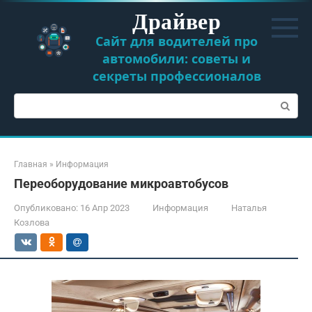
Перейти
Драйвер
к
контенту
Сайт для водителей про
автомобили: советы и
секреты профессионалов
Поиск:
Главная
»
Информация
Переоборудование микроавтобусов
Опубликовано:
16 Апр 2023
Информация
Наталья
Козлова