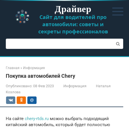
Перейти
Драйвер
к
контенту
Сайт для водителей про
автомобили: советы и
секреты профессионалов
Поиск:
Главная
»
Информация
Покупка автомобилей Chery
Опубликовано:
08 Фев 2023
Информация
Наталья
Козлова
На сайте
chery-rtds.ru
можно выбрать подходящий
китайский автомобиль, который будет полностью