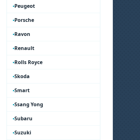
Peugeot
Porsche
Ravon
Renault
Rolls Royce
Skoda
Smart
Ssang Yong
Subaru
Suzuki