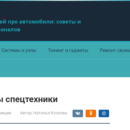
ей про автомобили: советы и
ионалов
Системы и узлы
Тюнинг и гаджеты
Ремонт свои
 спецтехники
мация
Автор:
Наталья Козлова