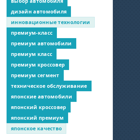
выбор автомобиля
дизайн автомобиля
инновационные технологии
премиум-класс
премиум автомобили
премиум класс
премиум кроссовер
премиум сегмент
техническое обслуживание
японские автомобили
японский кроссовер
японский премиум
японское качество