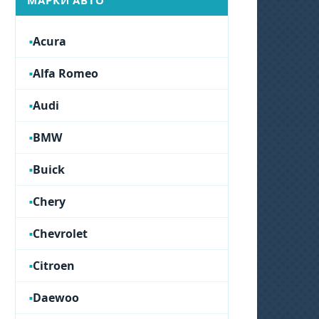
МАРКИ АВТО
Acura
Alfa Romeo
Audi
BMW
Buick
Chery
Chevrolet
Citroen
Daewoo