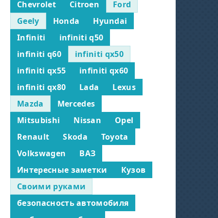
Chevrolet
Citroen
Ford
Geely
Honda
Hyundai
Infiniti
infiniti q50
infiniti q60
infiniti qx50
infiniti qx55
infiniti qx60
infiniti qx80
Lada
Lexus
Mazda
Mercedes
Mitsubishi
Nissan
Opel
Renault
Skoda
Toyota
Volkswagen
ВАЗ
Интересные заметки
Кузов
Своими руками
безопасность автомобиля