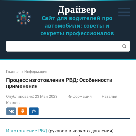
Перейти
Драйвер
к
контенту
Сайт для водителей про
автомобили: советы и
секреты профессионалов
Поиск:
Главная
»
Информация
Процесс изготовления РВД: Особенности
применения
Опубликовано:
23 Май 2023
Информация
Наталья
Козлова
Изготовление РВД
(рукавов высокого давления)