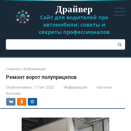
Перейти
Драйвер
к
контенту
Сайт для водителей про
автомобили: советы и
секреты профессионалов
Поиск:
Главная
»
Информация
Ремонт ворот полуприцепов
Опубликовано:
17 Окт 2022
Информация
Наталья
Козлова