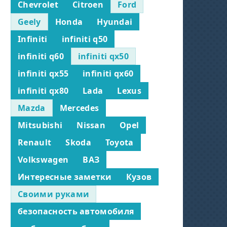
Chevrolet
Citroen
Ford
Geely
Honda
Hyundai
Infiniti
infiniti q50
infiniti q60
infiniti qx50
infiniti qx55
infiniti qx60
infiniti qx80
Lada
Lexus
Mazda
Mercedes
Mitsubishi
Nissan
Opel
Renault
Skoda
Toyota
Volkswagen
ВАЗ
Интересные заметки
Кузов
Своими руками
безопасность автомобиля