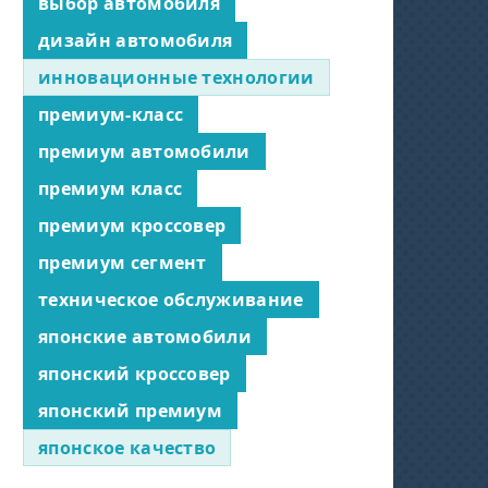
выбор автомобиля
дизайн автомобиля
инновационные технологии
премиум-класс
премиум автомобили
премиум класс
премиум кроссовер
премиум сегмент
техническое обслуживание
японские автомобили
японский кроссовер
японский премиум
японское качество