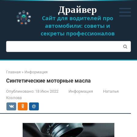
Перейти
Драйвер
к
контенту
Сайт для водителей про
автомобили: советы и
секреты профессионалов
Поиск:
Главная
»
Информация
Синтетические моторные масла
Опубликовано:
18 Июн 2022
Информация
Наталья
Козлова