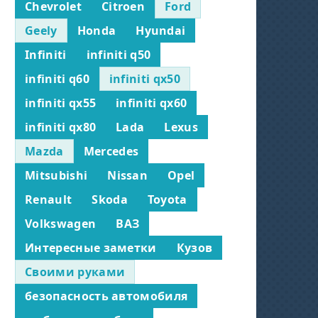
Chevrolet
Citroen
Ford
Geely
Honda
Hyundai
Infiniti
infiniti q50
infiniti q60
infiniti qx50
infiniti qx55
infiniti qx60
infiniti qx80
Lada
Lexus
Mazda
Mercedes
Mitsubishi
Nissan
Opel
Renault
Skoda
Toyota
Volkswagen
ВАЗ
Интересные заметки
Кузов
Своими руками
безопасность автомобиля