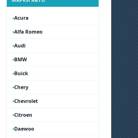
МАРКИ АВТО
Acura
Alfa Romeo
Audi
BMW
Buick
Chery
Chevrolet
Citroen
Daewoo