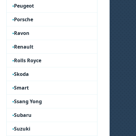
Peugeot
Porsche
Ravon
Renault
Rolls Royce
Skoda
Smart
Ssang Yong
Subaru
Suzuki