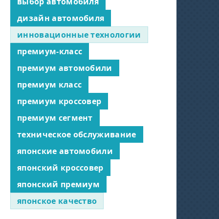
выбор автомобиля
дизайн автомобиля
инновационные технологии
премиум-класс
премиум автомобили
премиум класс
премиум кроссовер
премиум сегмент
техническое обслуживание
японские автомобили
японский кроссовер
японский премиум
японское качество