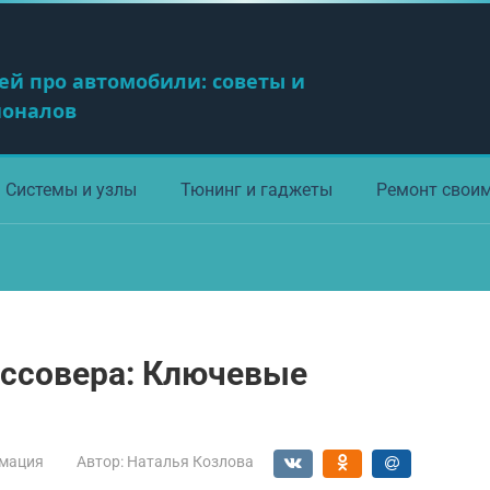
ей про автомобили: советы и
ионалов
Системы и узлы
Тюнинг и гаджеты
Ремонт свои
оссовера: Ключевые
мация
Автор:
Наталья Козлова