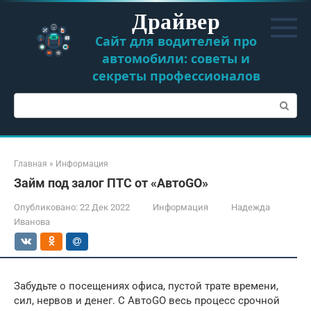
Перейти
Драйвер
к
контенту
Сайт для водителей про
автомобили: советы и
секреты профессионалов
Поиск:
Главная
»
Информация
Займ под залог ПТС от «АвтоGO»
Опубликовано:
22 Дек 2022
Информация
Надежда
Иванова
Забудьте о посещениях офиса, пустой трате времени,
сил, нервов и денег. С АвтоGO весь процесс срочной