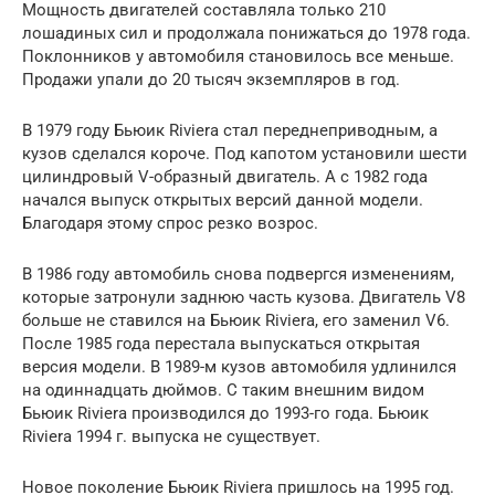
Мощность двигателей составляла только 210
лошадиных сил и продолжала понижаться до 1978 года.
Поклонников у автомобиля становилось все меньше.
Продажи упали до 20 тысяч экземпляров в год.
В 1979 году Бьюик Riviеra стал переднеприводным, а
кузов сделался короче. Под капотом установили шести
цилиндровый V-образный двигатель. А с 1982 года
начался выпуск открытых версий данной модели.
Благодаря этому спрос резко возрос.
В 1986 году автомобиль снова подвергся изменениям,
которые затронули заднюю часть кузова. Двигатель V8
больше не ставился на Бьюик Riviеra, его заменил V6.
После 1985 года перестала выпускаться открытая
версия модели. В 1989-м кузов автомобиля удлинился
на одиннадцать дюймов. С таким внешним видом
Бьюик Riviеra производился до 1993-го года. Бьюик
Riviеra 1994 г. выпуска не существует.
Новое поколение Бьюик Riviеra пришлось на 1995 год.