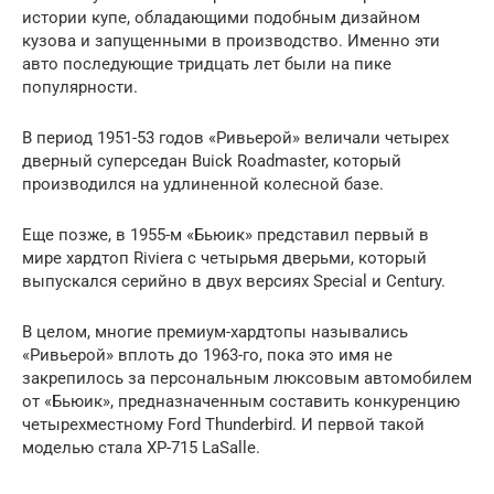
истории купе, обладающими подобным дизайном
кузова и запущенными в производство. Именно эти
авто последующие тридцать лет были на пике
популярности.
В период 1951-53 годов «Ривьерой» величали четырех
дверный суперседан Buick Roadmaster, который
производился на удлиненной колесной базе.
Еще позже, в 1955-м «Бьюик» представил первый в
мире хардтоп Riviera с четырьмя дверьми, который
выпускался серийно в двух версиях Special и Century.
В целом, многие премиум-хардтопы назывались
«Ривьерой» вплоть до 1963-го, пока это имя не
закрепилось за персональным люксовым автомобилем
от «Бьюик», предназначенным составить конкуренцию
четырехместному Ford Thunderbird. И первой такой
моделью стала XP-715 LaSalle.