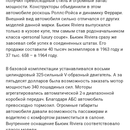
получил превосходный стиль и огромный запас
мощности. Конструкторы объединили в этом
автомобиле роскошь Роллс-Ройса и динамику Феррари.
Внешний вид автомобиля сильно отличался от других
моделей данной марки. Бьюик Riviеra выпускался
только в кузове купе, тем самым став родоначальником
класса «personal luxury coupe». Бьюик Riviеra сразу же
завоевал себе успех в соединенных штатах. Его
продажи составили 40 тысяч экземпляров в 1963 году и
37 тыс. 658 – в 1964 году.
В базовой комплектации устанавливался восьми
цилиндровый 325-сильный V-образный двигатель. А за
пятьдесят долларов была возможность заказать мотор
мощностью 340 лошадиных сил. Моторы
агрегатировались автоматической 2-х диапазонной
коробкой передач. Благодаря АБС автомобиль
превосходно тормозил. Огромные габариты
автомобиля давали возможность пассажирам и
водителю с комфортом разместиться в салоне.
Внутреннее оснащение Бьюик Riviеra соответствовало
классу модели.