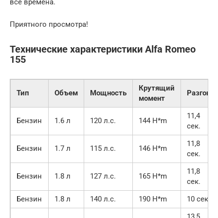
все времена.
Приятного просмотра!
Технические характеристики Alfa Romeo
155
Крутящий
Тип
Объем
Мощность
Разгон
момент
11,4
Бензин
1.6 л
120 л.с.
144 H*m
сек.
11,8
Бензин
1.7 л
115 л.с.
146 H*m
сек.
11,8
Бензин
1.8 л
127 л.с.
165 H*m
сек.
Бензин
1.8 л
140 л.с.
190 H*m
10 сек.
13,5