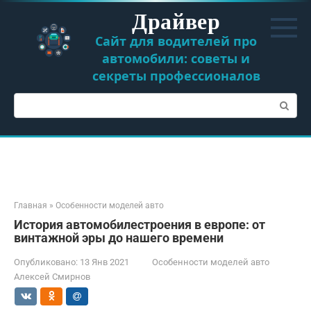
Перейти
Драйвер
к
контенту
Сайт для водителей про
автомобили: советы и
секреты профессионалов
Поиск:
Главная
»
Особенности моделей авто
История автомобилестроения в европе: от
винтажной эры до нашего времени
Опубликовано:
13 Янв 2021
Особенности моделей авто
Алексей Смирнов