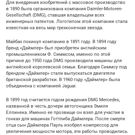
Для внедрения изобретений с массовое производство
в 1890 была организована компания Daimler-Motoren-
Gesellschaft (DMG), ставшая владельцем всех
инженерных патентов. Логотипом этой компании стала
известная на весь мир трехконечная звезда.
Майбах покинул компанию в 1891 году. В 1894 году
бренд «Даймлер» был приобретен английским
промышленником Ф. Симмсом, именно по этой
причине до 1950 года DMG производила машины для
английской королевской семьи. Благодаря Симмсу под
брендом «Даймлер» стали выпускаться двигатели
британской разработки. В 1960 году «Даймлер» была
объединена с компанией Jaguar.
В 1899 год считается годом рождения DMG Mercedes,
названной в честь дочери автогонщика Эмиля
Еллинека. Именно ее прозвище он взял для участие в
гонках для машинах Готтлиба Даймлера. После смерти
отца сын Даймлера Пауль изобрел компрессор для
увеличения мощности мотора, эти работы проводились