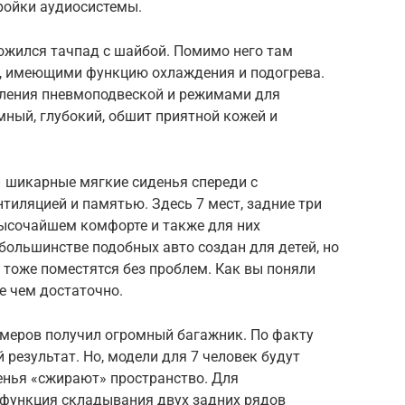
ройки аудиосистемы.
ожился тачпад с шайбой. Помимо него там
и, имеющими функцию охлаждения и подогрева.
вления пневмоподвеской и режимами для
ный, глубокий, обшит приятной кожей и
 шикарные мягкие сиденья спереди с
нтиляцией и памятью. Здесь 7 мест, задние три
высочайшем комфорте и также для них
 большинстве подобных авто создан для детей, но
тоже поместятся без проблем. Как вы поняли
е чем достаточно.
змеров получил огромный багажник. По факту
 результат. Но, модели для 7 человек будут
денья «сжирают» пространство. Для
 функция складывания двух задних рядов