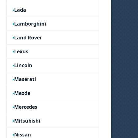
Lada
Lamborghini
Land Rover
Lexus
Lincoln
Maserati
Mazda
Mercedes
Mitsubishi
Nissan