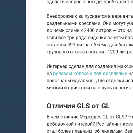
сделать запрос о погоде, пробках и т.п
Внедорожник выпускается в варианта
раздельными креслами. Они могут уби
до немыслимых 2400 литров — это на 
Если все три ряда сидений заняты па
остается 493 литра объема для багажа
грузового отсека составит 1209 литро
Интерьер сделан для создания макси
на
рулевом колесе и под дисплеями
на
подогнаны идеально. Для отделки ис
мягкий и приятный на ощупь пластик.
Отличия GLS от GL
В чем отличие Мерседес GL от GLS? 
добавочной литерой? Рестайлинг косн
стал более плавным, обтекаемым, без 