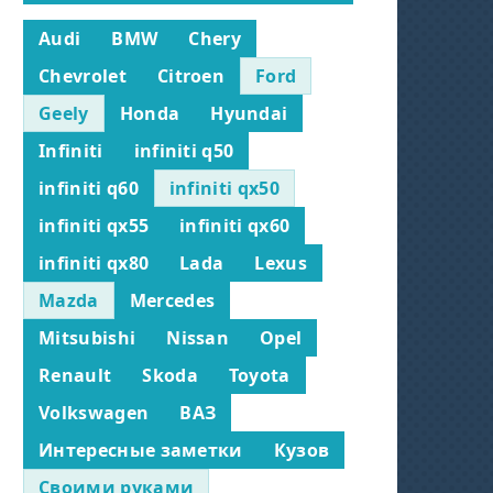
Audi
BMW
Chery
Chevrolet
Citroen
Ford
Geely
Honda
Hyundai
Infiniti
infiniti q50
infiniti q60
infiniti qx50
infiniti qx55
infiniti qx60
infiniti qx80
Lada
Lexus
Mazda
Mercedes
Mitsubishi
Nissan
Opel
Renault
Skoda
Toyota
Volkswagen
ВАЗ
Интересные заметки
Кузов
Своими руками