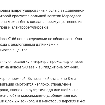
 новый подретушированный руль с выдавленной
оторой красуется большой логотип Мерседеса.
е она может быть сделана преимущественно из
огрев и электрорегулировки
lass X166 нововведениями не обзавелась. Она
одца с аналоговыми датчиками и
ьютер в центре.
нную подсветку интерьера, проходящую через
ит на новом S-Class и выглядит она отлично.
мерно прежней. Вынесенный отдельно 8-ми
игации смотрится неплохо. Управление
рана, кнопок на руле, тачпада или шайбы на
аться любым максимально удобным для вас
 блок 2-х зонного, а в некоторых версиях и 4-х