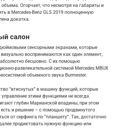
 объема. Огорчает, что несмотря на габариты и
ть в Mercedes-Benz GLS 2019 полноценную
лена докатка.
ый салон
-дюймовыми сенсорными экранами, которые
 визуально воспринимаются как один элемент,
 абсолютно бесшовно. С их помощью
ионно-развлекательной системой Mercedes MBUX
реосистемой объемного звука Burmester.
ство “втиснутых” в машину функций, которые
т управление этими функциями не всегда
игают глубин Марианской впадины, при этом
, есть и решение – с помощью продвинутого
ься от серфинга по “планшету”. Так, достаточно
и далее продиктовать нужную функцию или