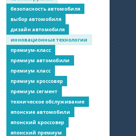
безопасность автомобиля
выбор автомобиля
дизайн автомобиля
инновационные технологии
премиум-класс
премиум автомобили
премиум класс
премиум кроссовер
премиум сегмент
техническое обслуживание
японские автомобили
японский кроссовер
японский премиум