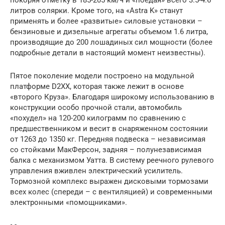
покоряя отметку в 185-205 км/ч и «поедая» всего 3.5-4.6
литров солярки. Кроме того, на «Astra K» станут
применять и более «развитые» силовые установки –
бензиновые и дизельные агрегаты объемом 1.6 литра,
производящие до 200 лошадиных сил мощности (более
подробные детали в настоящий момент неизвестны).
Пятое поколение модели построено на модульной
платформе D2XX, которая также лежит в основе
«второго Круза». Благодаря широкому использованию в
конструкции особо прочной стали, автомобиль
«похудел» на 120-200 килограмм по сравнению с
предшественником и весит в снаряженном состоянии
от 1263 до 1350 кг. Передняя подвеска – независимая
со стойками МакФерсон, задняя – полунезависимая
балка с механизмом Уатта. В систему реечного рулевого
управления вживлен электрический усилитель.
Тормозной комплекс выражен дисковыми тормозами
всех колес (спереди – с вентиляцией) и современными
электронными «помощниками».