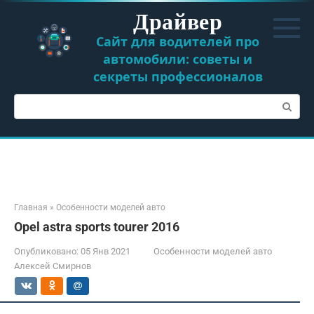
Перейти
Драйвер
к
контенту
Сайт для водителей про
автомобили: советы и
секреты профессионалов
Поиск:
Главная
»
Особенности моделей авто
Opel astra sports tourer 2016
Опубликовано:
05 Янв 2021
Особенности моделей авто
Алексей Смирнов