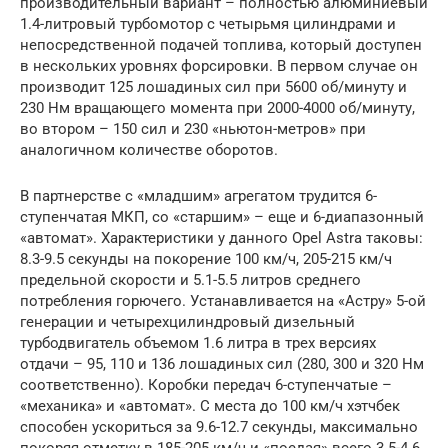
производительный вариант – полностью алюминиевый
1.4-литровый турбомотор с четырьмя цилиндрами и
непосредственной подачей топлива, который доступен
в нескольких уровнях форсировки. В первом случае он
производит 125 лошадиных сил при 5600 об/минуту и
230 Нм вращающего момента при 2000-4000 об/минуту,
во втором – 150 сил и 230 «ньютон-метров» при
аналогичном количестве оборотов.
В партнерстве с «младшим» агрегатом трудится 6-
ступенчатая МКП, со «старшим» – еще и 6-диапазонный
«автомат». Характеристики у данного Opel Astra таковы:
8.3-9.5 секунды на покорение 100 км/ч, 205-215 км/ч
предельной скорости и 5.1-5.5 литров среднего
потребления горючего. Устанавливается на «Астру» 5-ой
генерации и четырехцилиндровый дизельный
турбодвигатель объемом 1.6 литра в трех версиях
отдачи – 95, 110 и 136 лошадиных сил (280, 300 и 320 Нм
соответственно). Коробки передач 6-ступенчатые –
«механика» и «автомат». С места до 100 км/ч хэтчбек
способен ускориться за 9.6-12.7 секунды, максимально