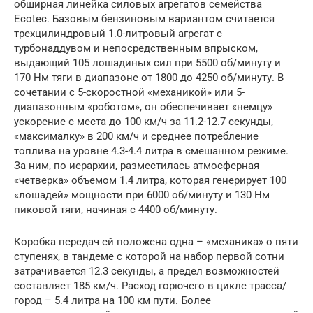
обширная линейка силовых агрегатов семейства
Ecotec. Базовым бензиновым вариантом считается
трехцилиндровый 1.0-литровый агрегат с
турбонаддувом и непосредственным впрыском,
выдающий 105 лошадиных сил при 5500 об/минуту и
170 Нм тяги в диапазоне от 1800 до 4250 об/минуту. В
сочетании с 5-скоростной «механикой» или 5-
диапазонным «роботом», он обеспечивает «немцу»
ускорение с места до 100 км/ч за 11.2-12.7 секунды,
«максималку» в 200 км/ч и среднее потребление
топлива на уровне 4.3-4.4 литра в смешанном режиме.
За ним, по иерархии, разместилась атмосферная
«четверка» объемом 1.4 литра, которая генерирует 100
«лошадей» мощности при 6000 об/минуту и 130 Нм
пиковой тяги, начиная с 4400 об/минуту.
Коробка передач ей положена одна – «механика» о пяти
ступенях, в тандеме с которой на набор первой сотни
затрачивается 12.3 секунды, а предел возможностей
составляет 185 км/ч. Расход горючего в цикле трасса/
город – 5.4 литра на 100 км пути. Более