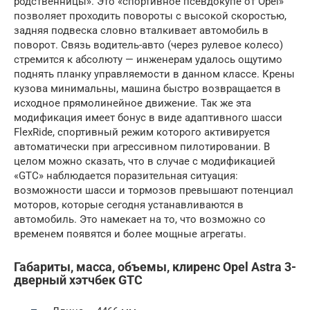
родственницы». Это «спортивное псевдокупе от Opel»
позволяет проходить повороты с высокой скоростью,
задняя подвеска словно вталкивает автомобиль в
поворот. Связь водитель-авто (через рулевое колесо)
стремится к абсолюту — инженерам удалось ощутимо
поднять планку управляемости в данном классе. Крены
кузова минимальны, машина быстро возвращается в
исходное прямолинейное движение. Так же эта
модификация имеет бонус в виде адаптивного шасси
FlexRide, спортивный режим которого активируется
автоматически при агрессивном пилотировании. В
целом можно сказать, что в случае с модификацией
«GTC» наблюдается поразительная ситуация:
возможности шасси и тормозов превышают потенциал
моторов, которые сегодня устанавливаются в
автомобиль. Это намекает на то, что возможно со
временем появятся и более мощные агрегаты.
Габариты, масса, объемы, клиренс Opel Astra 3-
дверный хэтчбек GTC