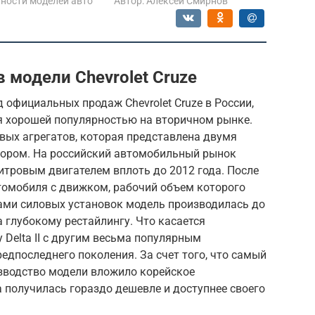
ности моделей авто
Автор:
Алексей Смирнов
 модели Chevrolet Cruze
 официальных продаж Chevrolet Cruze в России,
ся хорошей популярностью на вторичном рынке.
вых агрегатов, которая представлена двумя
ором. На российский автомобильный рынок
литровым двигателем вплоть до 2012 года. После
томобиля с движком, рабочий объем которого
тами силовых установок модель производилась до
а глубокому рестайлингу. Что касается
 Delta II с другим весьма популярным
едпоследнего поколения. За счет того, что самый
зводство модели вложило корейское
а получилась гораздо дешевле и доступнее своего