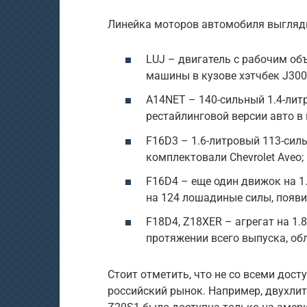
Линейка моторов автомобиля выгляд
LUJ – двигатель с рабочим об
машины в кузове хэтчбек J300 
A14NET – 140-сильный 1.4-лит
рестайлинговой версии авто в 
F16D3 – 1.6-литровый 113-сил
комплектовали Chevrolet Aveo;
F16D4 – еще один движок на 1
на 124 лошадиные силы, появи
F18D4, Z18XER – агрегат на 1.
протяжении всего выпуска, о
Стоит отметить, что не со всеми до
российский рынок. Например, двухлит