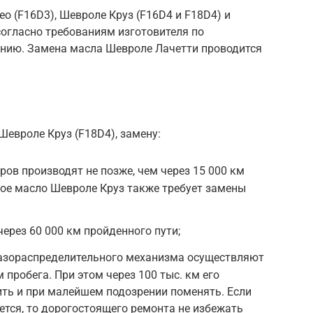
о (F16D3), Шевроле Круз (F16D4 и F18D4) и
согласно требованиям изготовителя по
нию. Замена масла Шевроле Лачетти проводится
Шевроле Круз (F18D4), замену:
ров производят не позже, чем через 15 000 км
ое масло Шевроле Круз также требует замены
ерез 60 000 км пройденного пути;
газораспределительного механизма осуществляют
м пробега. При этом через 100 тыс. км его
ть и при малейшем подозрении поменять. Если
ется, то дорогостоящего ремонта не избежать