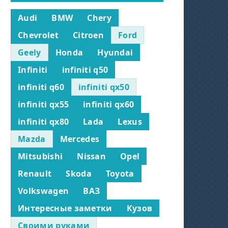
Audi
BMW
Chery
Chevrolet
Citroen
Ford
Geely
Honda
Hyundai
Infiniti
infiniti q50
infiniti q60
infiniti qx50
infiniti qx55
infiniti qx60
infiniti qx80
Lada
Lexus
Mazda
Mercedes
Mitsubishi
Nissan
Opel
Renault
Skoda
Toyota
Volkswagen
ВАЗ
Интересные заметки
Кузов
Своими руками