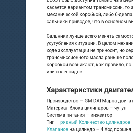
Z20S1 было доступна только на амер
касается вариантом трансмиссии, то 
механической коробкой, либо 6-диапа
сальники приводов, что в основном в
Сальники лучше всего менять самост
усугубления ситуации. В целом механ
ходе эксплуатации не приносит, но 
трансмиссионного масла раньше поло
коробкой возникают, как правило, п
или соленоидов.
Характеристики двигате
Производство — GM DATМарка двигат
Материал блока цилиндров – чугун
Система питания – инжектор
Тип –
рядный Количество цилиндров 
Клапанов
на цилиндр – 4 Ход поршня 