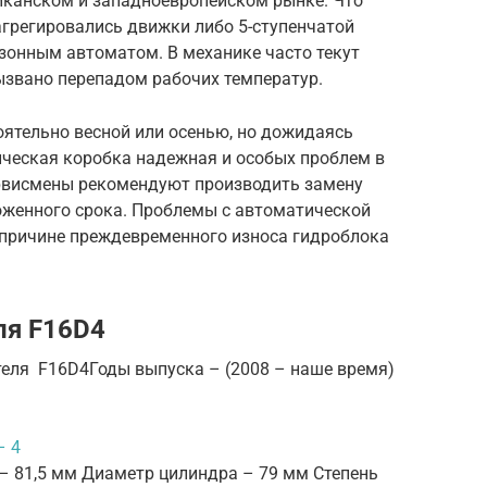
иканском и западноевропейском рынке. Что
агрегировались движки либо 5-ступенчатой
зонным автоматом. В механике часто текут
ызвано перепадом рабочих температур.
оятельно весной или осенью, но дожидаясь
ическая коробка надежная и особых проблем в
сервисмены рекомендуют производить замену
женного срока. Проблемы с автоматической
о причине преждевременного износа гидроблока
ля F16D4
еля F16D4Годы выпуска – (2008 – наше время)
– 4
– 81,5 мм Диаметр цилиндра – 79 мм Степень