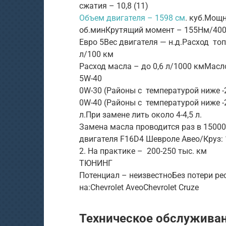
сжатия – 10,8 (11)
Объем двигателя – 1598 см
. куб.Мощн
об.минКрутящий момент – 155Нм/400
Евро 5Вес двигателя — н.д.Расход топли
л/100 км
Расход масла – до 0,6 л/1000 кмМасл
5W-40
0W-30 (Районы с температурой ниже -
0W-40 (Районы с температурой ниже -2
л.При замене лить около 4-4,5 л.
Замена масла проводится раз в 15000
двигателя F16D4 Шевроле Авео/Круз: 
2. На практике – 200-250 тыс. км
ТЮНИНГ
Потенциал – неизвестноБез потери ре
на:Chevrolet AveoChevrolet Cruze
Техническое обслужива