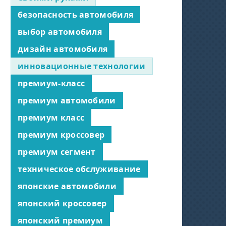
безопасность автомобиля
выбор автомобиля
дизайн автомобиля
инновационные технологии
премиум-класс
премиум автомобили
премиум класс
премиум кроссовер
премиум сегмент
техническое обслуживание
японские автомобили
японский кроссовер
японский премиум