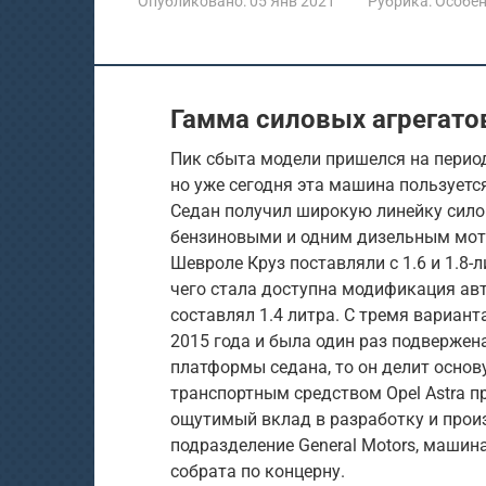
Опубликовано:
05 Янв 2021
Рубрика:
Особен
Гамма силовых агрегатов
Пик сбыта модели пришелся на период
но уже сегодня эта машина пользует
Седан получил широкую линейку сило
бензиновыми и одним дизельным мот
Шевроле Круз поставляли с 1.6 и 1.8-
чего стала доступна модификация ав
составлял 1.4 литра. С тремя вариан
2015 года и была один раз подвержен
платформы седана, то он делит основу
транспортным средством Opel Astra пр
ощутимый вклад в разработку и прои
подразделение General Motors, машин
собрата по концерну.