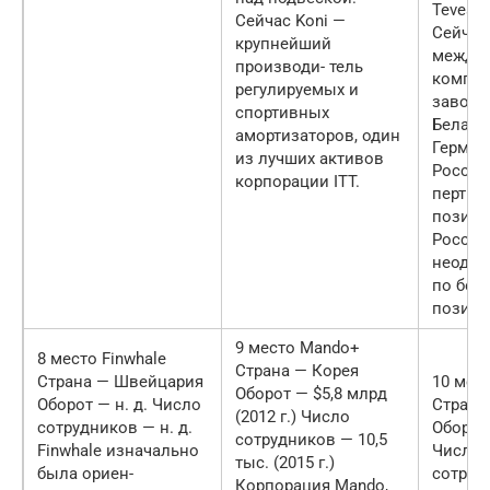
Teves и
Сейчас Koni —
Сейчас
крупнейший
междун
производи- тель
компан
регулируемых и
завода
спортивных
Белару
амортизаторов, один
Герман
из лучших активов
Россий
корпорации ITT.
перты 
позици
России
неодно
по бол
позити
9 место Mando+
8 место Finwhale
Страна — Корея
Страна — Швейцария
10 мест
Оборот — $5,8 млрд
Оборот — н. д. Число
Страна
(2012 г.) Число
сотрудников — н. д.
Оборот 
сотрудников — 10,5
Finwhale изначально
Число
тыс. (2015 г.)
была ориен-
сотруд
Корпорация Mando,