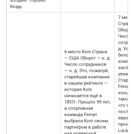
холдинг Thyssen
Krupp.
7 мест
Страна
Оборот 
Число
сотруд
д. Успе
6 место Koni Страна
белору
— США Оборот — н. д.
компа
Число сотрудников
заслуж
— н. д. Это, пожалуй,
уважен
старейшая компания
Стартов
в нашем рейтинге —
Fenox 
история Koni
концов
начинается ещё в
такого 
1857г. Прошло 99 лет,
что по
и спортивная
постав
команда Ferrari
европе
выбрала Koni своим
произ-
партнёром в работе
Lucas, 
над подвеской.