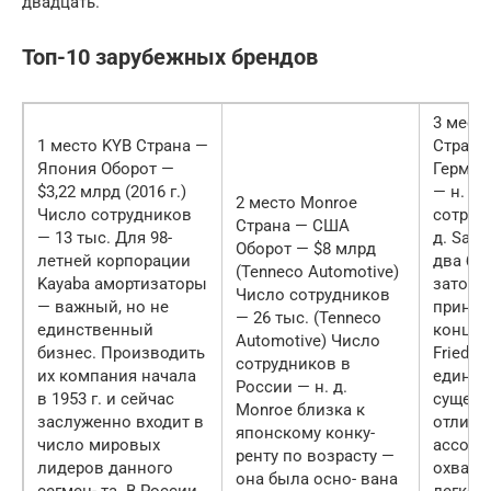
двадцать.
Топ-10 зарубежных брендов
3 мест
1 место KYB Страна —
Страна
Япония Оборот —
Герман
$3,22 млрд (2016 г.)
— н. д.
2 место Monroe
Число сотрудников
сотруд
Страна — США
— 13 тыс. Для 98-
д. Sac
Оборот — $8 млрд
летней корпорации
два бр
(Tenneco Automotive)
Kayaba амортизаторы
заторо
Число сотрудников
— важный, но не
прина
— 26 тыс. (Tenneco
единственный
концер
Automotive) Число
бизнес. Производить
Friedri
сотрудников в
их компания начала
единст
России — н. д.
в 1953 г. и сейчас
сущест
Monroe близка к
заслуженно входит в
отличие
японскому конку-
число мировых
ассорт
ренту по возрасту —
лидеров данного
охваты
она была осно- вана
сегмен- та. В России
легков