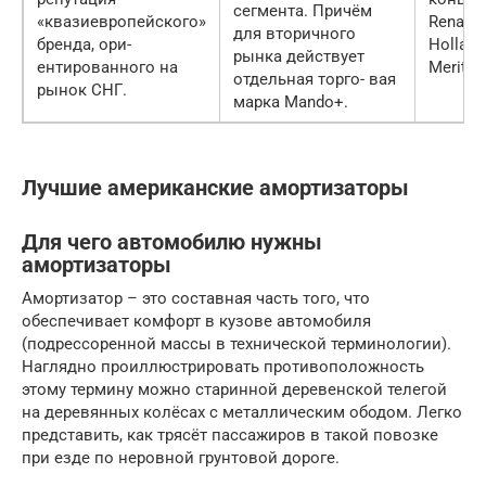
сегмента. Причём
«квазиевропейского»
Renault
для вторичного
бренда, ори-
Holland
рынка действует
ентированного на
Meritor
отдельная торго- вая
рынок СНГ.
марка Mando+.
Лучшие американские амортизаторы
Для чего автомобилю нужны
амортизаторы
Амортизатор – это составная часть того, что
обеспечивает комфорт в кузове автомобиля
(подрессоренной массы в технической терминологии).
Наглядно проиллюстрировать противоположность
этому термину можно старинной деревенской телегой
на деревянных колёсах с металлическим ободом. Легко
представить, как трясёт пассажиров в такой повозке
при езде по неровной грунтовой дороге.