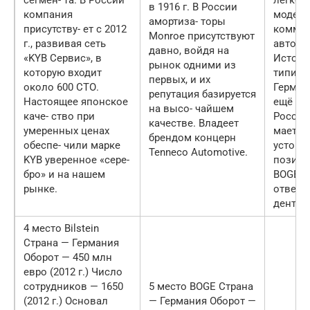
в 1916 г. В России
компания
модель
амортиза- торы
присутству- ет с 2012
коммер
Monroe присутствуют
г., развивая сеть
автомо
давно, войдя на
«KYB Сервис», в
Истори
рынок одними из
которую входит
типичн
первых, и их
около 600 СТО.
Герман
репутация базируется
Настоящее японское
ещё с 1
на высо- чайшем
каче- ство при
России
качестве. Владеет
умеренных ценах
мает б
брендом концерн
обеспе- чили марке
устойч
Tenneco Automotive.
KYB уверенное «сере-
позици
бро» и на нашем
BOGE, 
рынке.
ответа
дентов
4 место Bilstein
Страна — Германия
Оборот — 450 млн
евро (2012 г.) Число
сотрудников — 1650
5 место BOGE Страна
(2012 г.) Основал
— Германия Оборот —