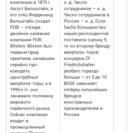
компанию в 1873 г.
н. д. Число
Аугуст Бильштайн, а
сотрудников — н. д.
его отец Фердинанд
Число сотрудников в
Бильштайн создал
России — н. д. Если
FEBI — отсюда
Sachs большинство
двойное название
наших респондентов
компании FEBI
поставили оценку 9,
Bilstein. Bilstein был
то по второму бренду
первым пред-
амортиза- торов
приятием, начавшим
концерна ZF
серийно про-
Friedrichshafen
изводить
разброс гораздо
однотрубные
больше — от 5 до 10.
амортиза- торы, а в
BOGE замыкает
1990-е гг. оно
пятёрку сильнейших
занимало половину
брендов
мирового
иностранных
первичного рынка.
производителей в
Сейчас компания
России.
входит в
промышленный