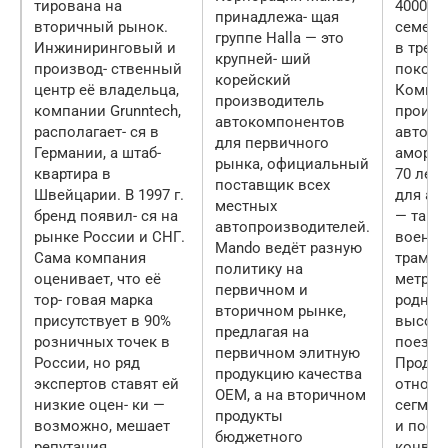
тирована на
4000 Al
принадлежа- щая
вторичный рынок.
семейн
группе Halla — это
Инжиниринговый и
в трет
крупней- ший
производ- ственный
поколе
корейский
центр её владельца,
Компа
производитель
компании Grunntech,
произв
автокомпонентов
располагает- ся в
автом
для первичного
Германии, а штаб-
аморти
рынка, официальный
квартира в
70 лет,
поставщик всех
Швейцарии. В 1997 г.
для ав
местных
бренд появил- ся на
— такж
автопроизводителей.
рынке России и СНГ.
военно
Mando ведёт разную
Сама компания
трамва
политику на
оценивает, что её
метро, 
первичном и
тор- говая марка
родных
вторичном рынке,
присутствует в 90%
высоко
предлагая на
розничных точек в
поез- д
первичном элитную
России, но ряд
Продук
продукцию качества
экспертов ставят ей
относит
OEM, а на вторичном
низкие оцен- ки —
сегмен
продукты
возможно, мешает
и поста
бюджетного
репутация
конвей