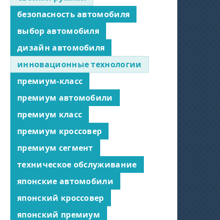
безопасность автомобиля
выбор автомобиля
дизайн автомобиля
инновационные технологии
премиум-класс
премиум автомобили
премиум класс
премиум кроссовер
премиум сегмент
техническое обслуживание
японские автомобили
японский кроссовер
японский премиум