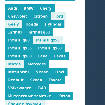
Audi
BMW
Chery
Chevrolet
Citroen
Ford
Geely
Honda
Hyundai
Infiniti
infiniti q50
infiniti q60
infiniti qx50
infiniti qx55
infiniti qx60
infiniti qx80
Lada
Lexus
Mazda
Mercedes
Mitsubishi
Nissan
Opel
Renault
Skoda
Toyota
Volkswagen
ВАЗ
Интересные заметки
Кузов
Своими руками