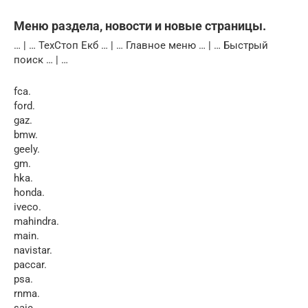
Меню раздела, новости и новые страницы.
… | … ТехСтоп Екб … | … Главное меню … | … Быстрый
поиск … | …
fca.
ford.
gaz.
bmw.
geely.
gm.
hka.
honda.
iveco.
mahindra.
main.
navistar.
paccar.
psa.
rnma.
saic.