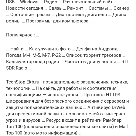
USB … Windows … Радио … Развлекательный сайт …
Новости сегодня … Связь … Ремонт … Системы … Сканер
… Состояние трассы … Диагностика двигателя … Длина
волны … Программы для компьютера …
Популярное : …
… Найти … Как улучшить фото … Делфи на Андроид …
Погода М-4, М-5, М-7, Р-22 … Список торрент трекеров …
Калькулятор кода радио … Частота в длину волны … RTL
SDR Radio …
TechStop-Ekb.ru : познавательные развлечения, техника,
технологии … На сайте, для работы и соответствия
спецификациям — используются … Протокол HTTPS
шифрования для безопасного соединения с сервером и
защиты пользовательских данных … Антивирус DrWeb
для превентивной защиты пользователей от интернет
угроз и вирусов … Ресурс входит в рейтинги Рамблер
Топ 100 (познавательно-развлекательные сайты) и Mail
Top 100 (авто мото информация) …