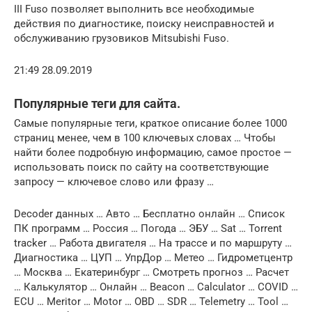
III Fuso позволяет выполнить все необходимые
действия по диагностике, поиску неисправностей и
обслуживанию грузовиков Mitsubishi Fuso.
21:49 28.09.2019
Популярные теги для сайта.
Самые популярные теги, краткое описание более 1000
страниц менее, чем в 100 ключевых словах … Чтобы
найти более подробную информацию, самое простое —
использовать поиск по сайту на соответствующие
запросу — ключевое слово или фразу …
Decoder данных … Авто … Бесплатно онлайн … Список
ПК программ … Россия … Погода … ЭБУ … Sat … Torrent
tracker … Работа двигателя … На трассе и по маршруту …
Диагностика … ЦУП … УпрДор … Метео … Гидрометцентр
… Москва … Екатеринбург … Смотреть прогноз … Расчет
… Калькулятор … Онлайн … Вeacon … Calculator … COVID …
ECU … Meritor … Motor … OBD … SDR … Telemetry … Tool …