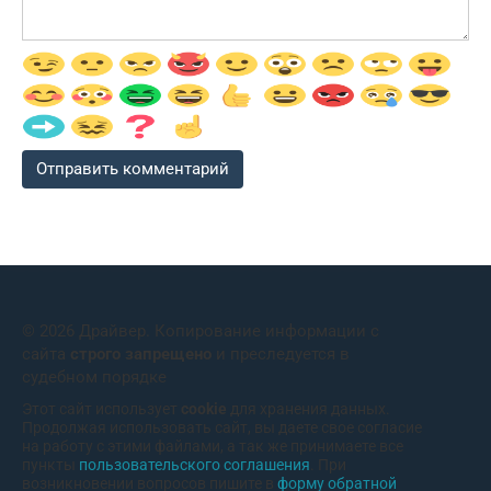
© 2026 Драйвер. Копирование информации с
сайта
строго запрещено
и преследуется в
судебном порядке
Этот сайт использует
cookie
для хранения данных.
Продолжая использовать сайт, вы даете свое согласие
на работу с этими файлами, а так же принимаете все
пункты
пользовательского соглашения
. При
возникновении вопросов пишите в
форму обратной