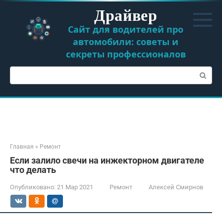
Перейти
Драйвер
к
контенту
Сайт для водителей про
автомобили: советы и
секреты профессионалов
Поиск:
Главная
»
Ремонт
Если залило свечи на инжекторном двигателе
что делать
Опубликовано:
21 Мар 2021
Ремонт
Алексей Смирнов