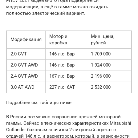
PHEV 2021 модельного года подвергнется
модернизации, а ещё в гамме можно ожидать
полностью электрический вариант.
Мотор и
Мин. цена,
Модификация
коробка
рублей
2.0 CVT
146 л.с. Вар
1 709 000
2.0 CVT AWD
146 л.с. Вар
1 924 000
2.4 CVT AWD
167 л.с. Вар
2 196 000
3.0 AT AWD
227 л.с. 6АТ
2 532 000
Подробнее см. таблицы ниже
В России возможно сохранение прежней моторной
гаммы. Сейчас в технических характеристиках Mitsubishi
Outlander базовым значится 2-литровый агрегат с
отдачей 146 л.с. и вариатором, который, в зависимости