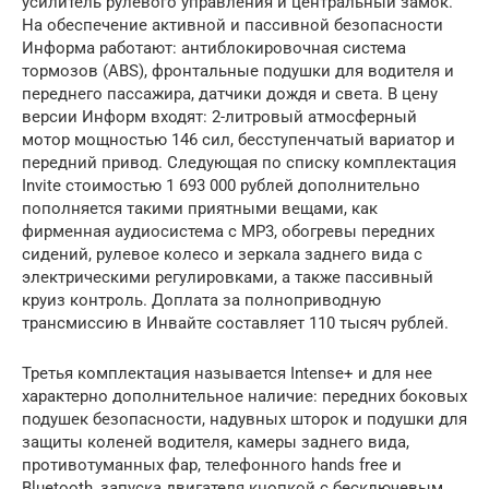
усилитель рулевого управления и центральный замок.
На обеспечение активной и пассивной безопасности
Информа работают: антиблокировочная система
тормозов (ABS), фронтальные подушки для водителя и
переднего пассажира, датчики дождя и света. В цену
версии Информ входят: 2-литровый атмосферный
мотор мощностью 146 сил, бесступенчатый вариатор и
передний привод. Следующая по списку комплектация
Invite стоимостью 1 693 000 рублей дополнительно
пополняется такими приятными вещами, как
фирменная аудиосистема с MP3, обогревы передних
сидений, рулевое колесо и зеркала заднего вида с
электрическими регулировками, а также пассивный
круиз контроль. Доплата за полноприводную
трансмиссию в Инвайте составляет 110 тысяч рублей.
Третья комплектация называется Intense+ и для нее
характерно дополнительное наличие: передних боковых
подушек безопасности, надувных шторок и подушки для
защиты коленей водителя, камеры заднего вида,
противотуманных фар, телефонного hands free и
Bluetooth, запуска двигателя кнопкой с бесключевым