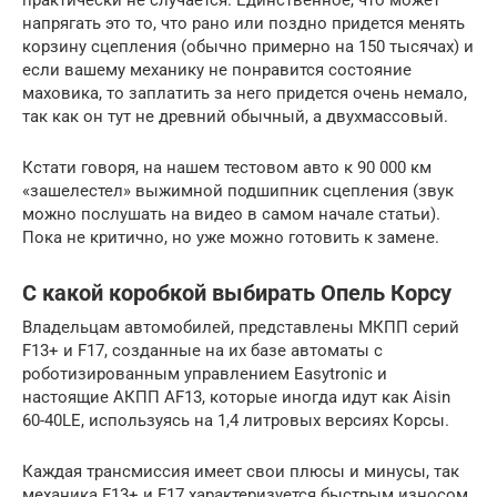
напрягать это то, что рано или поздно придется менять
корзину сцепления (обычно примерно на 150 тысячах) и
если вашему механику не понравится состояние
маховика, то заплатить за него придется очень немало,
так как он тут не древний обычный, а двухмассовый.
Кстати говоря, на нашем тестовом авто к 90 000 км
«зашелестел» выжимной подшипник сцепления (звук
можно послушать на видео в самом начале статьи).
Пока не критично, но уже можно готовить к замене.
С какой коробкой выбирать Опель Корсу
Владельцам автомобилей, представлены МКПП серий
F13+ и F17, созданные на их базе автоматы с
роботизированным управлением Easytronic и
настоящие АКПП AF13, которые иногда идут как Aisin
60-40LE, используясь на 1,4 литровых версиях Корсы.
Каждая трансмиссия имеет свои плюсы и минусы, так
механика F13+ и F17 характеризуется быстрым износом