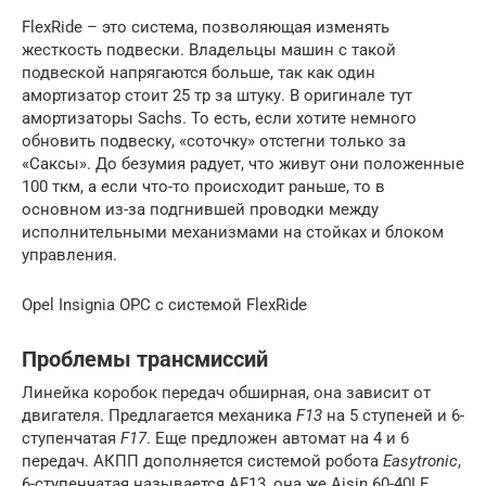
FlexRide – это система, позволяющая изменять
жесткость подвески. Владельцы машин с такой
подвеской напрягаются больше, так как один
амортизатор стоит 25 тр за штуку. В оригинале тут
амортизаторы Sachs. То есть, если хотите немного
обновить подвеску, «соточку» отстегни только за
«Саксы». До безумия радует, что живут они положенные
100 ткм, а если что-то происходит раньше, то в
основном из-за подгнившей проводки между
исполнительными механизмами на стойках и блоком
управления.
Opel Insignia OPC с системой FlexRide
Проблемы трансмиссий
Линейка коробок передач обширная, она зависит от
двигателя. Предлагается механика
F13
на 5 ступеней и 6-
ступенчатая
F17
. Еще предложен автомат на 4 и 6
передач. АКПП дополняется системой робота
Easytronic
,
6-ступенчатая называется AF13, она же Aisin 60-40LE.