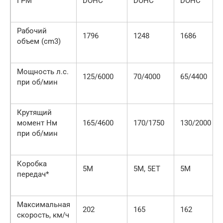
ГРМ
DOHC
DOHC
DOHC
Рабочий
1796
1248
1686
объем (cm3)
Мощность л.с.
125/6000
70/4000
65/4400
при об/мин
Крутящий
момент Нм
165/4600
170/1750
130/2000
при об/мин
Коробка
5M
5M, 5ET
5M
передач*
Максимальная
202
165
162
скорость, км/ч