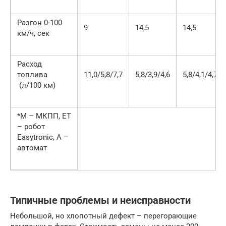
Разгон 0-100
9
14,5
14,5
км/ч, сек
Расход
топлива
11,0/5,8/7,7
5,8/3,9/4,6
5,8/4,1/4,7
(л/100 км)
*M – МКПП, ET
– робот
Easytronic, A –
автомат
Типичные проблемы и неисправности
Небольшой, но хлопотный дефект – перегорающие