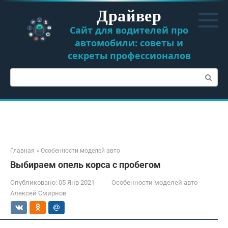
Перейти
Драйвер
к
контенту
Сайт для водителей про
автомобили: советы и
секреты профессионалов
Поиск:
Главная
»
Особенности моделей авто
Выбираем опель корса с пробегом
Опубликовано:
05 Янв 2021
Особенности моделей авто
Алексей Смирнов