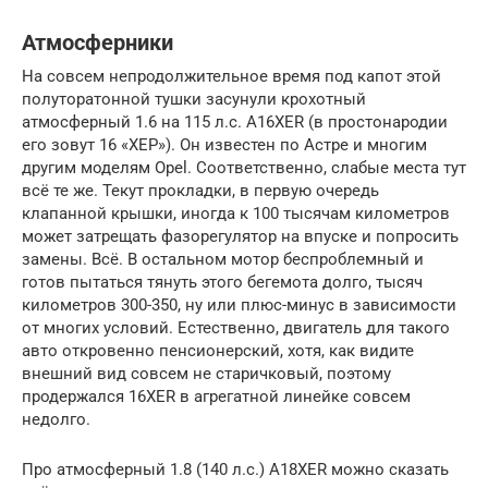
Атмосферники
На совсем непродолжительное время под капот этой
полуторатонной тушки засунули крохотный
атмосферный 1.6 на 115 л.с. A16XER (в простонародии
его зовут 16 «ХЕР»). Он известен по Астре и многим
другим моделям Opel. Соответственно, слабые места тут
всё те же. Текут прокладки, в первую очередь
клапанной крышки, иногда к 100 тысячам километров
может затрещать фазорегулятор на впуске и попросить
замены. Всё. В остальном мотор беспроблемный и
готов пытаться тянуть этого бегемота долго, тысяч
километров 300-350, ну или плюс-минус в зависимости
от многих условий. Естественно, двигатель для такого
авто откровенно пенсионерский, хотя, как видите
внешний вид совсем не старичковый, поэтому
продержался 16XER в агрегатной линейке совсем
недолго.
Про атмосферный 1.8 (140 л.с.) A18XER можно сказать