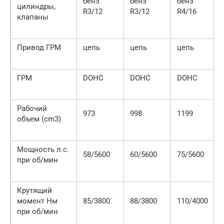
бенз
бенз
бенз
цилиндры,
R3/12
R3/12
R4/16
клапаны
Привод ГРМ
цепь
цепь
цепь
ГРМ
DOHC
DOHC
DOHC
Рабочий
973
998
1199
объем (cm3)
Мощность л.с.
58/5600
60/5600
75/5600
при об/мин
Крутящий
момент Нм
85/3800
88/3800
110/4000
при об/мин