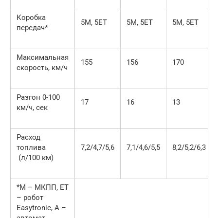
Коробка
5M, 5ET
5M, 5ET
5M, 5ET
передач*
Максимальная
155
156
170
скорость, км/ч
Разгон 0-100
17
16
13
км/ч, сек
Расход
топлива
7,2/4,7/5,6
7,1/4,6/5,5
8,2/5,2/6,3
(л/100 км)
*M – МКПП, ET
– робот
Easytronic, A –