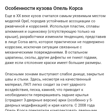
Особенности кузова Опель Корса
Еще в ХХ веке кузов считался самым уязвимым местом
моделей Opel, породив устойчивые ассоциации со
ржавчиной и коррозией. Используя пластик, сплавы
алюминия и оцинковку (отсутствующую только на
крыше), разработчики изменили тенденцию, представив
в лице Corsa авто, которое практически не подвержено
коррозии, исключая ситуации связанные с
механическими повреждениями. В остальном
царапины, сколы, другие дефекты не гниют годами,
даже если отслоение краски имеет большие размеры.
Опасными зонами выступают слабое днище, закрытые
швы и стыки. Здесь, несмотря на качественный
материал, ЛКП легко сходит за счет ударного
воздействия, песка, камней, что приводит к
необходимости перекрашивать задние крылья
(страдают 3-дверные версии) арки (особенно у 5-
дверных модификаций) и края капота. С 2008 года
Опель Корса прекратили комплектовать дверными