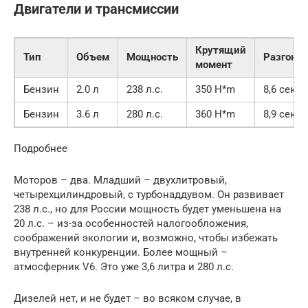
Двигатели и трансмиссии
Крутящий
Тип
Объем
Мощность
Разгон
момент
Бензин
2.0 л
238 л.с.
350 H*m
8,6 сек
Бензин
3.6 л
280 л.с.
360 H*m
8,9 сек
Подробнее
Моторов – два. Младший – двухлитровый,
четырехцилиндровый, с турбонаддувом. Он развивает
238 л.с., но для России мощность будет уменьшена на
20 л.с. – из-за особенностей налогообложения,
соображений экологии и, возможно, чтобы избежать
внутренней конкуренции. Более мощный –
атмосферник V6. Это уже 3,6 литра и 280 л.с.
Дизелей нет, и не будет – во всяком случае, в