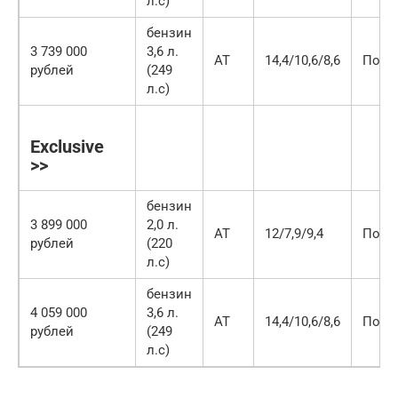
л.с)
бензин
3 739 000
3,6 л.
AT
14,4/10,6/8,6
Полн
рублей
(249
л.с)
Exclusive
>>
бензин
3 899 000
2,0 л.
AT
12/7,9/9,4
Полн
рублей
(220
л.с)
бензин
4 059 000
3,6 л.
AT
14,4/10,6/8,6
Полн
рублей
(249
л.с)