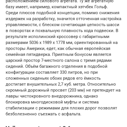
расположением силового агрегата. Ту же агрегатную
базу имеет, например, компактный хэтчбек Гольф.
Среди плюсов подобной концепции, помимо снижения
издержек на разработку, значится отточенная настройка
управляемости, с блеском сочетающая цепкость шасси
в поворотах и похвальную плавность хода подвески. В
результате исполинский кроссовер с габаритными
размерами 5036 х 1989 х 1778 мм, ориентированный на
просторы Америки, едет, как обычная европейская
семейная пятидверка. Приятным бонусом является
царский простор 7-местного салона с тремя рядами
сидений. Объём багажного отделения в подобной
конфигурации составляет 330 литров, но при
сложенных сиденьях обоих рядов его ёмкость
достигает внушительных 2,7 куб. метра. Относительно
скромный дорожный просвет (203 мм) не претендует на
лавры чистокровного внедорожника, однако
блокировка многодисковой муфты и система
стабилизации с режимами для плохих дорог позволят
безболезненно съезжать с асфальта.