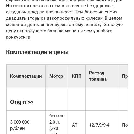
Но не стоит лезть на нём в конченое бездорожье,
оттуда он вряд ли вас выведет. Тем более на своих
двадцать вторых низкопрофильных колесах. В целом
машиной доволен конкурентов ему не вижу. За такую
цену вы получаете больше машины чем у любого
конкурента.
Комплектации и цены
Расход
Комплектации
Мотор
КПП
Прив
топлива
Origin >>
бензин
3 009 000
2,0 л.
AT
12/7,9/9,4
Полн
рублей
(220