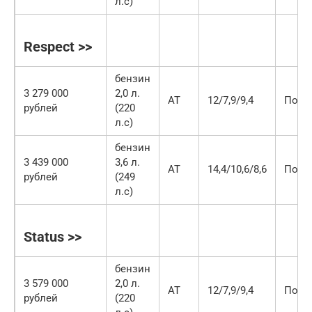
л.с)
Respect >>
бензин
3 279 000
2,0 л.
AT
12/7,9/9,4
Полн
рублей
(220
л.с)
бензин
3 439 000
3,6 л.
AT
14,4/10,6/8,6
Полн
рублей
(249
л.с)
Status >>
бензин
3 579 000
2,0 л.
AT
12/7,9/9,4
Полн
рублей
(220