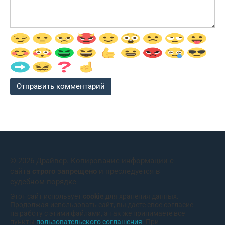
© 2026 Драйвер. Копирование информации с
сайта
строго запрещено
и преследуется в
судебном порядке
Этот сайт использует
cookie
для хранения данных.
Продолжая использовать сайт, вы даете свое согласие
на работу с этими файлами, а так же принимаете все
пункты
пользовательского соглашения
. При