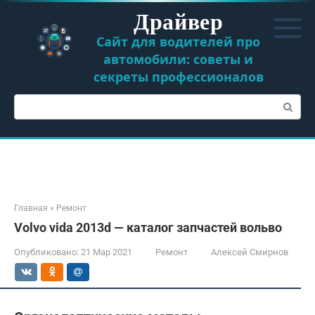
Перейти
Драйвер
к
контенту
Сайт для водителей про
автомобили: советы и
секреты профессионалов
Поиск:
Главная
»
Ремонт
Volvo vida 2013d — каталог запчастей вольво
Опубликовано:
21 Мар 2021
Ремонт
Алексей Смирнов