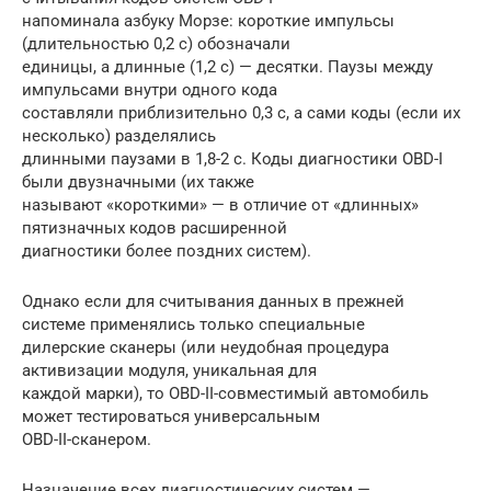
напоминала азбуку Морзе: короткие импульсы
(длительностью 0,2 с) обозначали
единицы, а длинные (1,2 с) — десятки. Паузы между
импульсами внутри одного кода
составляли приблизительно 0,3 с, а сами коды (если их
несколько) разделялись
длинными паузами в 1,8-2 с. Коды диагностики OBD-I
были двузначными (их также
называют «короткими» — в отличие от «длинных»
пятизначных кодов расширенной
диагностики более поздних систем).
Однако если для считывания данных в прежней
системе применялись только специальные
дилерские сканеры (или неудобная процедура
активизации модуля, уникальная для
каждой марки), то OBD-II-совместимый автомобиль
может тестироваться универсальным
OBD-II-сканером.
Назначение всех диагностических систем —