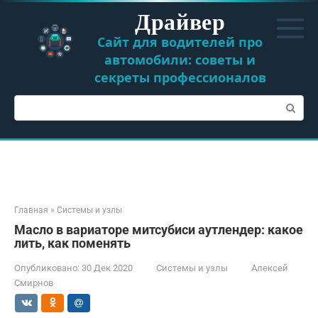
Перейти
Драйвер
к
контенту
Сайт для водителей про
автомобили: советы и
секреты профессионалов
Поиск:
Главная
»
Системы и узлы
Масло в вариаторе митсубиси аутлендер: какое
лить, как поменять
Опубликовано:
30 Дек 2020
Системы и узлы
Алексей
Смирнов