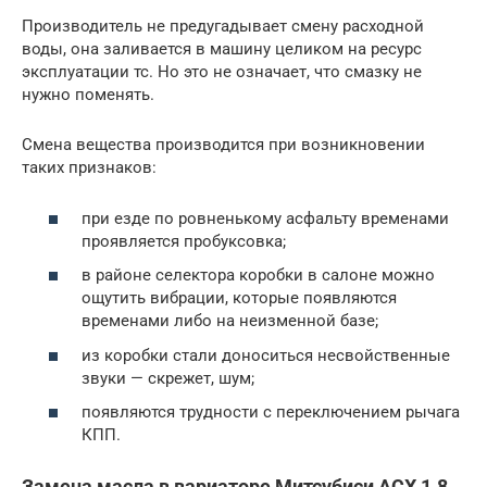
Производитель не предугадывает смену расходной
воды, она заливается в машину целиком на ресурс
эксплуатации тс. Но это не означает, что смазку не
нужно поменять.
Смена вещества производится при возникновении
таких признаков:
при езде по ровненькому асфальту временами
проявляется пробуксовка;
в районе селектора коробки в салоне можно
ощутить вибрации, которые появляются
временами либо на неизменной базе;
из коробки стали доноситься несвойственные
звуки — скрежет, шум;
появляются трудности с переключением рычага
КПП.
Замена масла в вариаторе Митсубиси АСХ 1.8