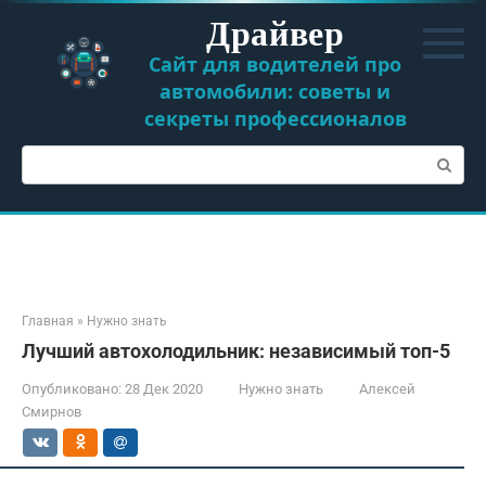
Перейти
Драйвер
к
контенту
Сайт для водителей про
автомобили: советы и
секреты профессионалов
Поиск:
Главная
»
Нужно знать
Лучший автохолодильник: независимый топ-5
Опубликовано:
28 Дек 2020
Нужно знать
Алексей
Смирнов