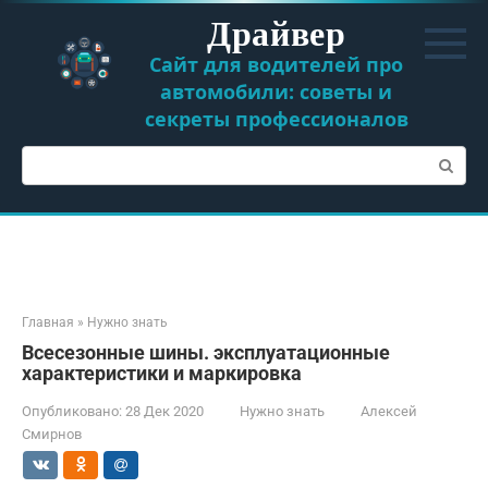
Перейти
Драйвер
к
контенту
Сайт для водителей про
автомобили: советы и
секреты профессионалов
Поиск:
Главная
»
Нужно знать
Всесезонные шины. эксплуатационные
характеристики и маркировка
Опубликовано:
28 Дек 2020
Нужно знать
Алексей
Смирнов