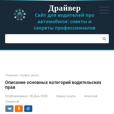
Перейти
Драйвер
к
контенту
Сайт для водителей про
автомобили: советы и
секреты профессионалов
Поиск:
Главная
»
Нужно знать
Описание основных категорий водительских
прав
Опубликовано:
28 Дек 2020
Нужно знать
Алексей
Смирнов