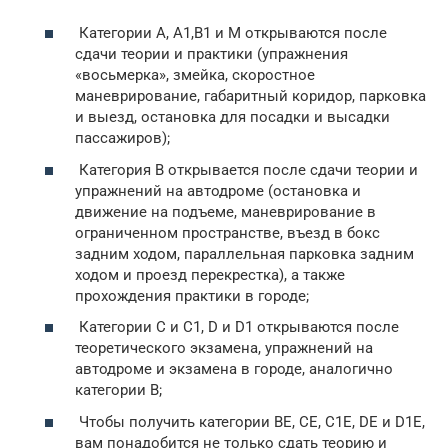
Категории А, А1,В1 и М открываются после
сдачи теории и практики (упражнения
«восьмерка», змейка, скоростное
маневрирование, габаритный коридор, парковка
и выезд, остановка для посадки и высадки
пассажиров);
Категория В открывается после сдачи теории и
упражнений на автодроме (остановка и
движение на подъеме, маневрирование в
ограниченном пространстве, въезд в бокс
задним ходом, параллельная парковка задним
ходом и проезд перекрестка), а также
прохождения практики в городе;
Категории С и С1, D и D1 открываются после
теоретического экзамена, упражнений на
автодроме и экзамена в городе, аналогично
категории В;
Чтобы получить категории BE, CE, C1E, DE и D1E,
вам понадобится не только сдать теорию и