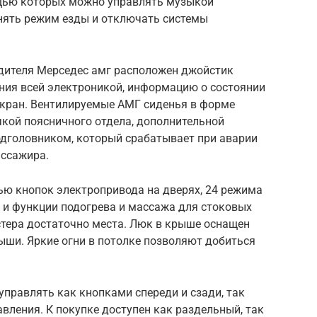
щью которых можно управлять музыкой
енять режим езды и отключать системы
одителя Мерседес амг расположен джойстик
ения всей электроникой, информацию о состоянии
кран. Вентилируемые АМГ сиденья в форме
чкой поясничного отдела, дополнительной
одголовником, который срабатывает при аварии
ассажира.
ю кнопок электропривода на дверях, 24 режима
 и функции подогрева и массажа для стоковых
дстера достаточно места. Люк в крыше оснащен
ыши. Яркие огни в потолке позволяют добиться
правлять как кнопками спереди и сзади, так
авления. К покупке доступен как раздельный, так