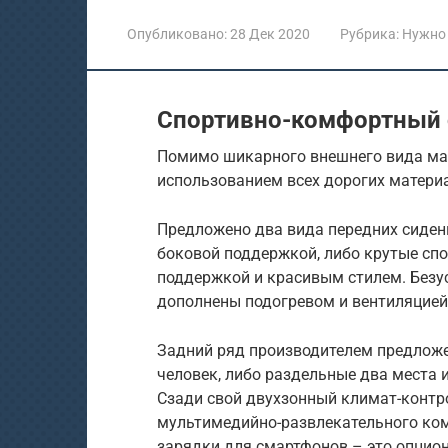
Опубликовано:
28 Дек 2020
Рубрика:
Нужно
Спортивно-комфортный 
Помимо шикарного внешнего вида ма
использованием всех дорогих материа
Предложено два вида передних сидени
боковой поддержкой, либо крутые сп
поддержкой и красивым стилем. Безус
дополнены подогревом и вентиляцией
Задний ряд производителем предложен
человек, либо раздельные два места 
Сзади свой двухзонный климат-контр
мультимедийно-развлекательного ком
зарядки для смартфонов – это опцио