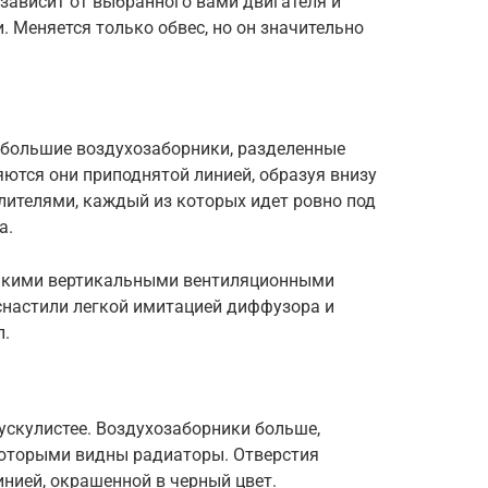
зависит от выбранного вами двигателя и
. Меняется только обвес, но он значительно
ебольшие воздухозаборники, разделенные
ются они приподнятой линией, образуя внизу
лителями, каждый из которых идет ровно под
а.
нькими вертикальными вентиляционными
снастили легкой имитацией диффузора и
п.
ускулистее. Воздухозаборники больше,
которыми видны радиаторы. Отверстия
нией, окрашенной в черный цвет.