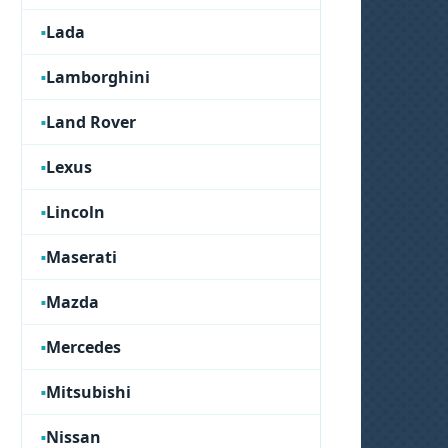
Lada
Lamborghini
Land Rover
Lexus
Lincoln
Maserati
Mazda
Mercedes
Mitsubishi
Nissan