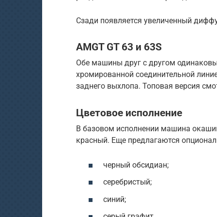
Сзади появляется увеличенный диффу
AMGT GT 63 и 63S
Обе машины друг с другом одинаковы
хромированной соединительной лини
заднего выхлопа. Топовая версия смот
Цветовое исполнение
В базовом исполнении машина окашив
красный. Еще предлагаются опционал
черный обсидиан;
серебристый;
синий;
серый графит.