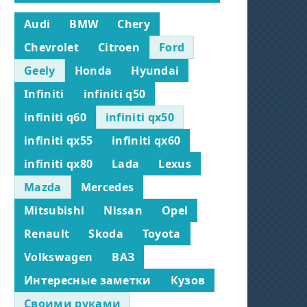
Audi
BMW
Chery
Chevrolet
Citroen
Ford
Geely
Honda
Hyundai
Infiniti
infiniti q50
infiniti q60
infiniti qx50
infiniti qx55
infiniti qx60
infiniti qx80
Lada
Lexus
Mazda
Mercedes
Mitsubishi
Nissan
Opel
Renault
Skoda
Toyota
Volkswagen
ВАЗ
Интересные заметки
Кузов
Своими руками