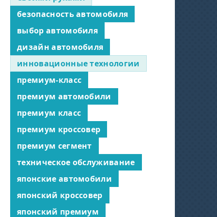
безопасность автомобиля
выбор автомобиля
дизайн автомобиля
инновационные технологии
премиум-класс
премиум автомобили
премиум класс
премиум кроссовер
премиум сегмент
техническое обслуживание
японские автомобили
японский кроссовер
японский премиум