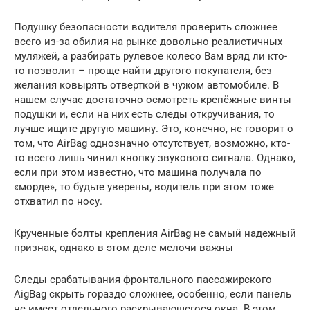
Подушку безопасности водителя проверить сложнее
всего из-за обилия на рынке довольно реалистичных
муляжей, а разбирать рулевое колесо Вам вряд ли кто-
то позволит – проще найти другого покупателя, без
желания ковырять отверткой в чужом автомобиле. В
нашем случае достаточно осмотреть крепёжные винты
подушки и, если на них есть следы откручивания, то
лучше ищите другую машину. Это, конечно, не говорит о
том, что AirBag однозначно отсутствует, возможно, кто-
то всего лишь чинил кнопку звукового сигнала. Однако,
если при этом известно, что машина получала по
«морде», то будьте уверены, водитель при этом тоже
отхватил по носу.
Крученные болты крепления AirBag не самый надежный
признак, однако в этом деле мелочи важны
Следы срабатывания фронтального пассажирского
AigBag скрыть гораздо сложнее, особенно, если панель
не имеет отдельного раскрывающегося окна. В этом