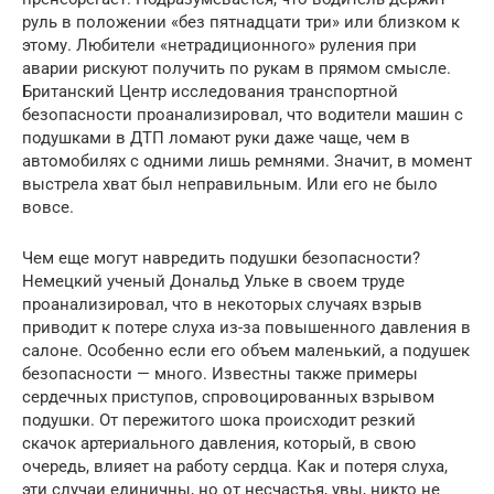
руль в положении «без пятнадцати три» или близком к
этому. Любители «нетрадиционного» руления при
аварии рискуют получить по рукам в прямом смысле.
Британский Центр исследования транспортной
безопасности проанализировал, что водители машин с
подушками в ДТП ломают руки даже чаще, чем в
автомобилях с одними лишь ремнями. Значит, в момент
выстрела хват был неправильным. Или его не было
вовсе.
Чем еще могут навредить подушки безопасности?
Немецкий ученый Дональд Ульке в своем труде
проанализировал, что в некоторых случаях взрыв
приводит к потере слуха из-за повышенного давления в
салоне. Особенно если его объем маленький, а подушек
безопасности — много. Известны также примеры
сердечных приступов, спровоцированных взрывом
подушки. От пережитого шока происходит резкий
скачок артериального давления, который, в свою
очередь, влияет на работу сердца. Как и потеря слуха,
эти случаи единичны, но от несчастья, увы, никто не