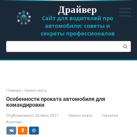
Перейти
Драйвер
к
контенту
Сайт для водителей про
автомобили: советы и
секреты профессионалов
Поиск:
Главная
»
Нужно знать
Особенности проката автомобиля для
командировки
Опубликовано:
03 Июн 2021
Нужно знать
Наталья
Козлова