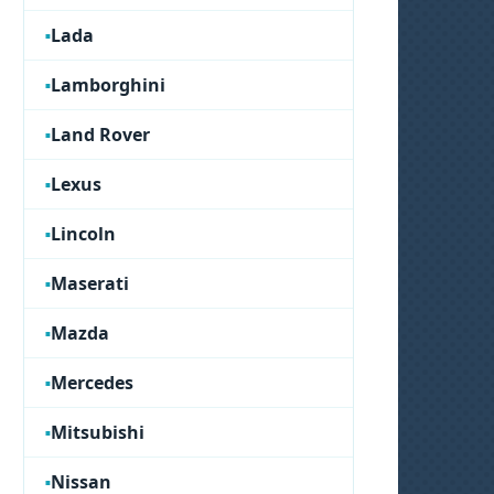
Lada
Lamborghini
Land Rover
Lexus
Lincoln
Maserati
Mazda
Mercedes
Mitsubishi
Nissan