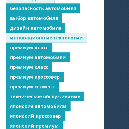
безопасность автомобиля
выбор автомобиля
дизайн автомобиля
инновационные технологии
премиум-класс
премиум автомобили
премиум класс
премиум кроссовер
премиум сегмент
техническое обслуживание
японские автомобили
японский кроссовер
японский премиум