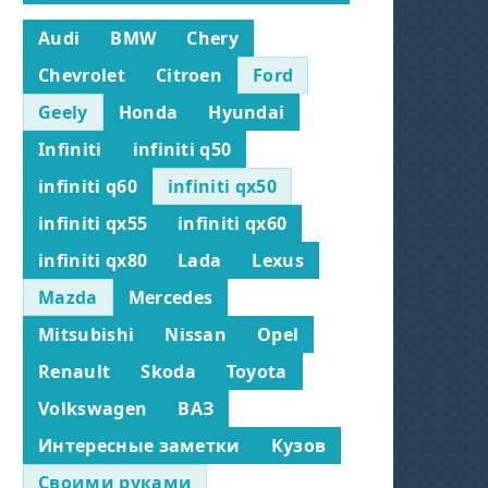
Audi
BMW
Chery
Chevrolet
Citroen
Ford
Geely
Honda
Hyundai
Infiniti
infiniti q50
infiniti q60
infiniti qx50
infiniti qx55
infiniti qx60
infiniti qx80
Lada
Lexus
Mazda
Mercedes
Mitsubishi
Nissan
Opel
Renault
Skoda
Toyota
Volkswagen
ВАЗ
Интересные заметки
Кузов
Своими руками