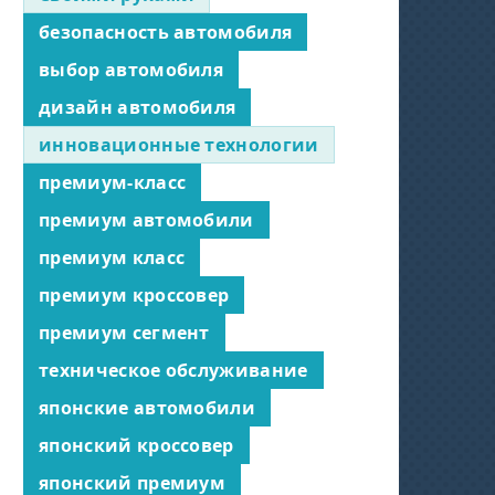
безопасность автомобиля
выбор автомобиля
дизайн автомобиля
инновационные технологии
премиум-класс
премиум автомобили
премиум класс
премиум кроссовер
премиум сегмент
техническое обслуживание
японские автомобили
японский кроссовер
японский премиум