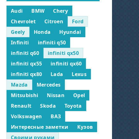
Audi
BMW
Chery
Chevrolet
Citroen
Ford
Geely
Honda
Hyundai
Infiniti
infiniti q50
infiniti q60
infiniti qx50
infiniti qx55
infiniti qx60
infiniti qx80
Lada
Lexus
Mazda
Mercedes
Mitsubishi
Nissan
Opel
Renault
Skoda
Toyota
Volkswagen
ВАЗ
Интересные заметки
Кузов
Своими руками