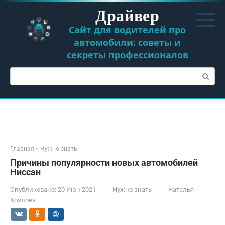
Перейти
Драйвер
к
контенту
Сайт для водителей про
автомобили: советы и
секреты профессионалов
Поиск:
Главная
»
Нужно знать
Причины популярности новых автомобилей
Ниссан
Опубликовано:
20 Июн 2021
Нужно знать
Наталья
Козлова