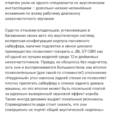
отмечен ухом не одного специалиста по акустическим
инсталляциям – довольно низкие нелинейные
искажения по всему рабочему диапазону
низкочастотного звучания.
Судя по отзывам владельцев, установивших в
багажниках своих авто эту акустическую систему,
интересная конфигурация корпуса пассивного
сабвуфера, наличие подсветки и явное ценовое
преимущество позволяют говорить о JBL GT-12BP, как
об одной из лучших моделей среди 12-и дюймовых
низкочастотников. Правда, не обошлось без недочетов,
хоть они и воспринимаются большинством, как вполне
позволительные (для такой-то стоимости!) отклонения.
«Неудачный» угол наклона задней стенки не позволяет
плотно прилегать сабвуферу к спинке заднего дивана
машины, но это вполне может быть посильной платой
за идеально выверенный звуковой эффект короба.
Также иногда динамик выдает локальные резонансы.
Справедливости ради стоит сказать, что они
совершенно не портят общей акустической «картины».